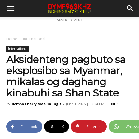
-- ADVERTISEMENT --
Home
International
International
Aksidenteng pagbuto sa
eksplosibo sa Myanmar,
mikalas og daghang
kinabuhi sa Shan State
By
Bombo Cherry Mae Balingit
-
June 1, 2026 | 12:24 PM
18
Facebook
X
Pinterest
WhatsA