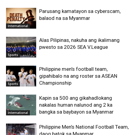
Parusang kamatayon sa cyberscam,
balaod na sa Myanmar
International
Alas Pilipinas, nakuha ang ikalimang
pwesto sa 2026 SEA V.League
Sports
Philippine men’s football team,
gipahibalo na ang roster sa ASEAN
Championship
Sports
Kapin sa 500 ang gikahadlokang
nakalas human nalunod ang 2 ka
bangka sa baybayon sa Myanmar
International
Philippine Men’s National Football Team,
daog batok sa Myanmar