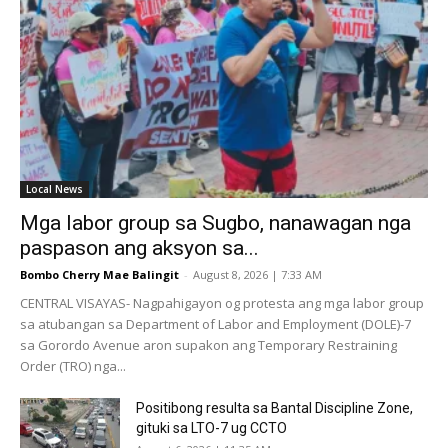
Local News
Mga labor group sa Sugbo, nanawagan nga
paspason ang aksyon sa...
Bombo Cherry Mae Balingit
-
August 8, 2026 | 7:33 AM
CENTRAL VISAYAS- Nagpahigayon og protesta ang mga labor group
sa atubangan sa Department of Labor and Employment (DOLE)-7
sa Gorordo Avenue aron supakon ang Temporary Restraining
Order (TRO) nga...
Positibong resulta sa Bantal Discipline Zone,
gituki sa LTO-7 ug CCTO