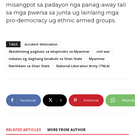
misangpot sa padayon nga panag-away tali
sa mga pwersa sa junta ug lainlaing mga
pro-democracy ug ethnic armed groups.
TAGS
accident detonation
Aksidenteng pagbuto sa eksplosibo sa Myanmar
civil war
mikalas og daghang kinabuhi sa Shan State
Myanmar
Namhkam sa Shan State
National Liberation Army (TNLA)
Facebook
X
Pinterest
WhatsA
RELATED ARTICLES
MORE FROM AUTHOR