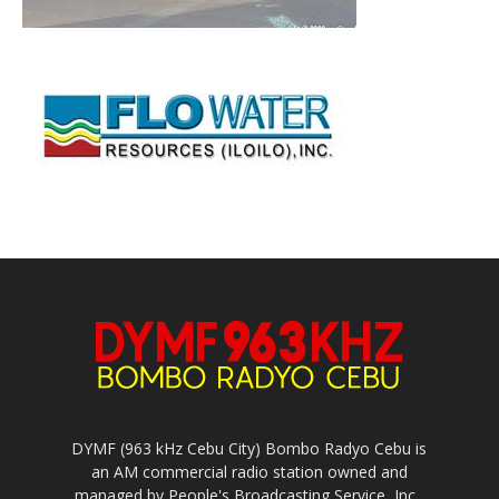
DYMF (963 kHz Cebu City) Bombo Radyo Cebu is
an AM commercial radio station owned and
managed by People's Broadcasting Service, Inc.,