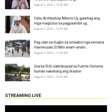
August 5, 2026 | 12:29 AM
Cebu Archbishop Alberto Uy, giawhag ang
mga magtutuo sa pagpaambit ug...
August 3, 2026 | 11:09 AM
Pag-ulan sa Sugbo sa umaabot nga semana
maminusan; El Niño anam-anam...
August 5, 2026 | 11:46 AM
Usa ka SUV, nalimbuwad sa Fuente Osmena
human nakatulog ang drayber
August 3, 2026 | 12:06 AM
STREAMING LIVE