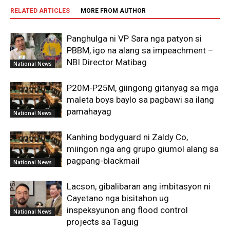
RELATED ARTICLES
MORE FROM AUTHOR
Panghulga ni VP Sara nga patyon si
PBBM, igo na alang sa impeachment –
NBI Director Matibag
National News
P20M-P25M, giingong gitanyag sa mga
maleta boys baylo sa pagbawi sa ilang
pamahayag
National News
Kanhing bodyguard ni Zaldy Co,
miingon nga ang grupo giumol alang sa
pagpang-blackmail
National News
Lacson, gibalibaran ang imbitasyon ni
Cayetano nga bisitahon ug
inspeksyunon ang flood control
National News
projects sa Taguig