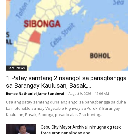
Local News
1 Patay samtang 2 naangol sa panagbangga
sa Barangay Kaulusan, Basak,...
Bombo Nathaniel Jame Sandoval
-
August 9, 2026 | 12:06 AM
Usa ang patay samtang duha ang angol sa panagbangga sa duha
ka motorsiklo sa may Vegetable Highway sa Purok 8, Barangay
Kaulusan, Basak, Sibonga, pasado alas 7 sa buntag...
Cebu City Mayor Archival, nimugna og task
force aron panalipdan ang...