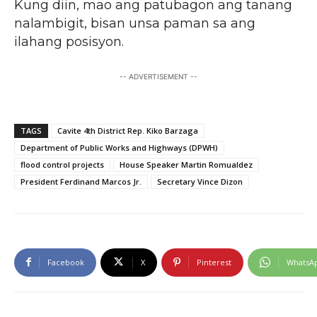
Kung diin, mao ang patubagon ang tanang
nalambigit, bisan unsa paman sa ang
ilahang posisyon.
-- ADVERTISEMENT --
TAGS
Cavite 4th District Rep. Kiko Barzaga
Department of Public Works and Highways (DPWH)
flood control projects
House Speaker Martin Romualdez
President Ferdinand Marcos Jr.
Secretary Vince Dizon
Facebook
X
Pinterest
WhatsA