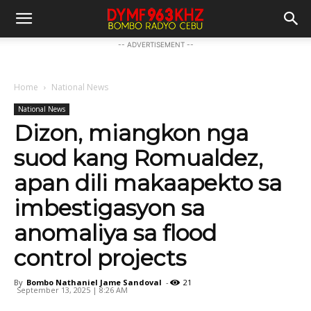
-- ADVERTISEMENT --
Home
National News
National News
Dizon, miangkon nga
suod kang Romualdez,
apan dili makaapekto sa
imbestigasyon sa
anomaliya sa flood
control projects
By
Bombo Nathaniel Jame Sandoval
-
21
September 13, 2025 | 8:26 AM