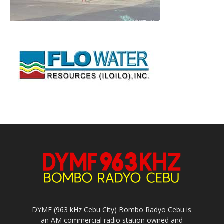
DYMF (963 kHz Cebu City) Bombo Radyo Cebu is
an AM commercial radio station owned and