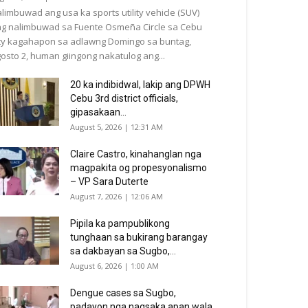
limbuwad ang usa ka sports utility vehicle (SUV)
g nalimbuwad sa Fuente Osmeña Circle sa Cebu
ty kagahapon sa adlawng Domingo sa buntag,
osto 2, human giingong nakatulog ang...
20 ka indibidwal, lakip ang DPWH
Cebu 3rd district officials,
gipasakaan...
August 5, 2026 | 12:31 AM
Claire Castro, kinahanglan nga
magpakita og propesyonalismo
– VP Sara Duterte
August 7, 2026 | 12:06 AM
Pipila ka pampublikong
tunghaan sa bukirang barangay
sa dakbayan sa Sugbo,...
August 6, 2026 | 1:00 AM
Dengue cases sa Sugbo,
padayon nga nagsaka apan wala