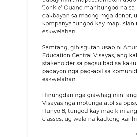
‘Jonkie’ Ouano mahitungod na sa 
dakbayan sa maong mga donor, ug
kompanya tungod kay mapuslan n
eskwelahan.
Samtang, gihisgutan usab ni Artu
Education Central Visayas, ang k
stakeholder sa pagsulbad sa kaku
padayon nga pag-apil sa komun
eskwelahan.
Hinungdan nga giawhag niini ang 
Visayas nga motunga atol sa opis
Hunyo 8, tungod kay mao kini ang
classes, ug wala na kadtong kanh
--