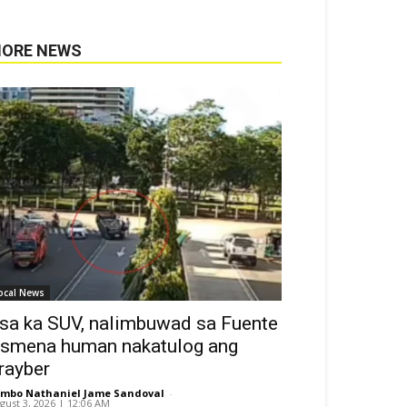
ORE NEWS
ocal News
sa ka SUV, nalimbuwad sa Fuente
smena human nakatulog ang
rayber
mbo Nathaniel Jame Sandoval
-
gust 3, 2026 | 12:06 AM