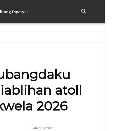
litang Espesyal
Subangdaku
ablihan atoll
skwela 2026
- Advertisement -