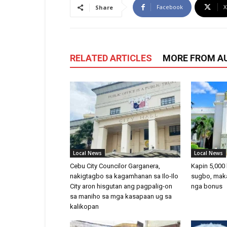
Facebook
X
Share
RELATED ARTICLES
MORE FROM A
Local News
Local News
Cebu City Councilor Garganera,
Kapin 5,000
nakigtagbo sa kagamhanan sa Ilo-Ilo
sugbo, mak
City aron hisgutan ang pagpalig-on
nga bonus
sa maniho sa mga kasapaan ug sa
kalikopan