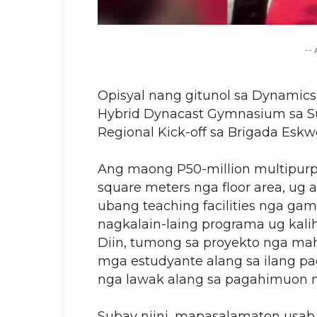
--
Opisyal nang gitunol sa Dynamics 
Hybrid Dynacast Gymnasium sa Su
Regional Kick-off sa Brigada Esk
Ang maong P50-million multipurp
square meters nga floor area, ug
ubang teaching facilities nga gam
nagkalain-laing programa ug kal
Diin, tumong sa proyekto nga ma
mga estudyante alang sa ilang p
nga lawak alang sa pagahimuon 
Subay niini, mapasalamaton usab 