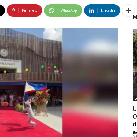
Pinterest
WhatsApp
Linkedin
M
L
U
O
d
Bo
Au