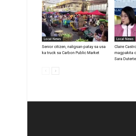
Local News
Local News
Senior citizen, naligsan-patay sa usa
Claire Castr
ka truck sa Carbon Public Market
magpakita 
Sara Duterte