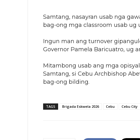
Samtang, nasayran usab nga gaw
bag-ong mga classroom usab ug us
Ingun man ang turnover gipangul
Governor Pamela Baricuatro, ug a
Mitambong usab ang mga opisyal 
Samtang, si Cebu Archbishop Abe
bag-ong bilding.
TAGS
Brigada Eskwela 2026
Cebu
Cebu City