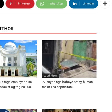
Pinterest
WhatsApp
Linkedin
UTHOR
Local News
 ka mga empleyado sa
77-anyos nga babaye patay, human
adawat og tag 20,000
makit-i sa sepitic tank