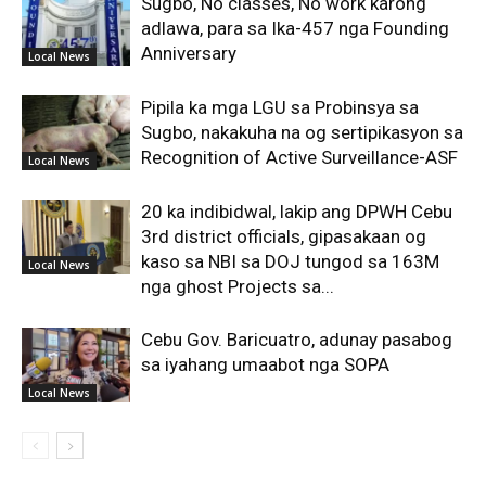
Sugbo, No classes, No work karong
adlawa, para sa Ika-457 nga Founding
Anniversary
Local News
Pipila ka mga LGU sa Probinsya sa
Sugbo, nakakuha na og sertipikasyon sa
Recognition of Active Surveillance-ASF
Local News
20 ka indibidwal, lakip ang DPWH Cebu
3rd district officials, gipasakaan og
kaso sa NBI sa DOJ tungod sa 163M
Local News
nga ghost Projects sa...
Cebu Gov. Baricuatro, adunay pasabog
sa iyahang umaabot nga SOPA
Local News