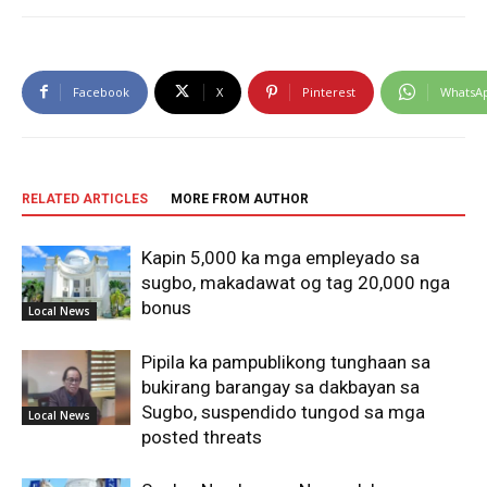
Facebook
X
Pinterest
WhatsA
RELATED ARTICLES
MORE FROM AUTHOR
Kapin 5,000 ka mga empleyado sa
sugbo, makadawat og tag 20,000 nga
bonus
Local News
Pipila ka pampublikong tunghaan sa
bukirang barangay sa dakbayan sa
Sugbo, suspendido tungod sa mga
Local News
posted threats