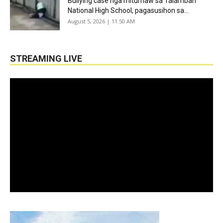
Bullying case nga mitumaw sa Talamban
National High School, pagasusihon sa...
August 5, 2026 | 11:50 AM
STREAMING LIVE