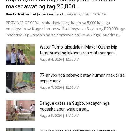
makadawat og tag 20,000...
Bombo Nathaniel Jame Sandoval
-
August 7, 2026 | 12:09 AM
PROVINCE OF CEBU- Makadawat ang kapin sa 5,000 ka mga
empleyado sa Kagamhanan sa Probinsya sa Sugbo og P20,000 nga
insentibo isip kabahin sa selebrasyon sa ika-457 nga Founding...
Water Pump, gipadala ni Mayor Ouano isip
temporaryong lakang aron matabangan...
August 4, 2026 | 12:20 AM
77-anyos nga babaye patay, human makit-i sa
sepitic tank
August 7, 2026 | 12:08 AM
Dengue cases sa Sugbo, padayon nga
nagsaka apan wala pa sa...
August 3, 2026 | 11:12 AM