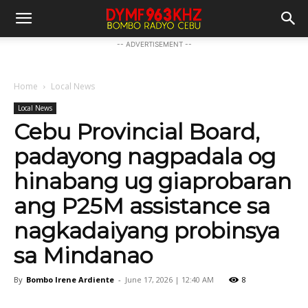
-- ADVERTISEMENT --
Home
Local News
Local News
Cebu Provincial Board,
padayong nagpadala og
hinabang ug giaprobaran
ang P25M assistance sa
nagkadaiyang probinsya
sa Mindanao
By
Bombo Irene Ardiente
-
June 17, 2026 | 12:40 AM
8