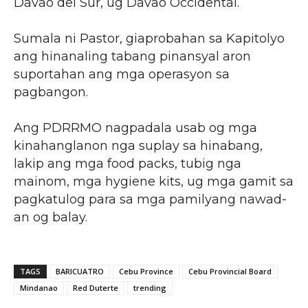
Davao del Sur, ug Davao Occidental.
Sumala ni Pastor, giaprobahan sa Kapitolyo
ang hinanaling tabang pinansyal aron
suportahan ang mga operasyon sa
pagbangon.
Ang PDRRMO nagpadala usab og mga
kinahanglanon nga suplay sa hinabang,
lakip ang mga food packs, tubig nga
mainom, mga hygiene kits, ug mga gamit sa
pagkatulog para sa mga pamilyang nawad-
an og balay.
TAGS
BARICUATRO
Cebu Province
Cebu Provincial Board
Mindanao
Red Duterte
trending