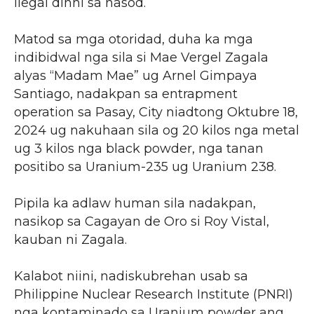
ilegal dinhi sa nasod.
Matod sa mga otoridad, duha ka mga
indibidwal nga sila si Mae Vergel Zagala
alyas “Madam Mae” ug Arnel Gimpaya
Santiago, nadakpan sa entrapment
operation sa Pasay, City niadtong Oktubre 18,
2024 ug nakuhaan sila og 20 kilos nga metal
ug 3 kilos nga black powder, nga tanan
positibo sa Uranium-235 ug Uranium 238.
Pipila ka adlaw human sila nadakpan,
nasikop sa Cagayan de Oro si Roy Vistal,
kauban ni Zagala.
Kalabot niini, nadiskubrehan usab sa
Philippine Nuclear Research Institute (PNRI)
nga kontaminado sa Uranium powder ang