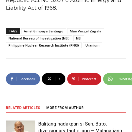
Republic Act No. 5207 o Atomic Energy and
Liability Act of 1968.
TAGS
Arnel Gimpaya Santiago
Mae Vergel Zagala
National Bureau of Investigation (NBI)
NBI
Philippine Nuclear Research Institute (PNRI)
Uranium
Facebook
X
Pinterest
WhatsA
RELATED ARTICLES
MORE FROM AUTHOR
Balitang nadakpan si Sen. Bato,
diversionary tactic lang – Malacañang