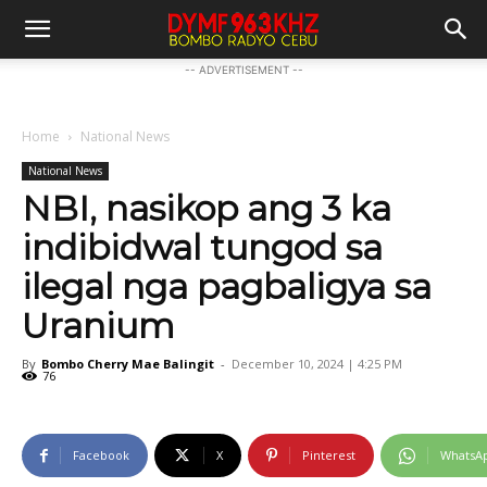
-- ADVERTISEMENT --
Home
National News
National News
NBI, nasikop ang 3 ka
indibidwal tungod sa
ilegal nga pagbaligya sa
Uranium
By
Bombo Cherry Mae Balingit
-
December 10, 2024 | 4:25 PM
76
Facebook
X
Pinterest
WhatsA