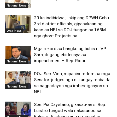
National News
20 ka indibidwal, lakip ang DPWH Cebu
3rd district officials, gipasakaan og
kaso sa NBI sa DOJ tungod sa 163M
Local News
nga ghost Projects sa...
Mga rekord sa bangko ug buhis ni VP
Sara, dugang ebidensya sa
impeachment – ​​​​Rep. Ridon
National News
DOJ Sec. Vida, mipahinumdom sa mga
Senator-judges nga dili angay mabalda
sa nagpadayon nga imbestigasyon sa
National News
NBI
Sen. Pia Cayetano, gikasab-an si Rep.
Luistro tungod wala nakasunod sa
Rules of Evidence ang prosecution