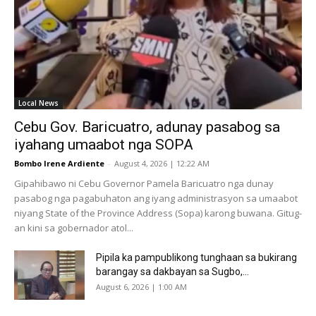
Local News
Cebu Gov. Baricuatro, adunay pasabog sa
iyahang umaabot nga SOPA
Bombo Irene Ardiente
-
August 4, 2026 | 12:22 AM
Gipahibawo ni Cebu Governor Pamela Baricuatro nga dunay
pasabog nga pagabuhaton ang iyang administrasyon sa umaabot
niyang State of the Province Address (Sopa) karong buwana. Gitug-
an kini sa gobernador atol...
Pipila ka pampublikong tunghaan sa bukirang
barangay sa dakbayan sa Sugbo,...
August 6, 2026 | 1:00 AM