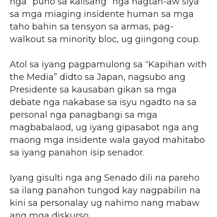
nga “puno sa kalisang” nga nagtan-aw siya
sa mga miaging insidente human sa mga
taho bahin sa tensyon sa armas, pag-
walkout sa minority bloc, ug giingong coup.
Atol sa iyang pagpamulong sa “Kapihan with
the Media” didto sa Japan, nagsubo ang
Presidente sa kausaban gikan sa mga
debate nga nakabase sa isyu ngadto na sa
personal nga panagbangi sa mga
magbabalaod, ug iyang gipasabot nga ang
maong mga insidente wala gayod mahitabo
sa iyang panahon isip senador.
Iyang gisulti nga ang Senado dili na pareho
sa ilang panahon tungod kay nagpabilin na
kini sa personalay ug nahimo nang mabaw
ang mga diskurso.