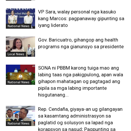
VP Sara, walay personal nga kasuko
kang Marcos: pagpanaway gipunting sa
iyang liderato
National News
Gov. Baricuatro, gihangop ang health
programs nga gianunsyo sa presidente
Local News
SONA ni PBBM karong tuiga mao ang
labing taas nga pakigpulong, apan wala
gihapon mahatagan og pagtagad ang
National News
pipila sa mga labing importante
hisgutanang...
Rep. Cendaña, giyaya-an ug gilangayan
sa kasamtang administrasyon sa
paglatid og solusyon sa lapad nga
National News
korapsyon sa nasud; Pagpunting sa