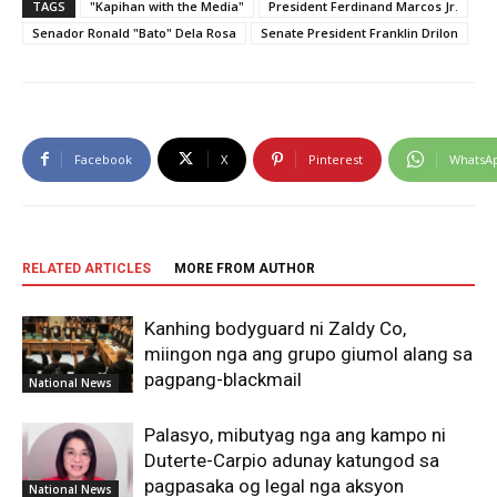
TAGS
"Kapihan with the Media"
President Ferdinand Marcos Jr.
Senador Ronald "Bato" Dela Rosa
Senate President Franklin Drilon
Facebook
X
Pinterest
WhatsA
RELATED ARTICLES
MORE FROM AUTHOR
Kanhing bodyguard ni Zaldy Co,
miingon nga ang grupo giumol alang sa
pagpang-blackmail
National News
Palasyo, mibutyag nga ang kampo ni
Duterte-Carpio adunay katungod sa
pagpasaka og legal nga aksyon
National News