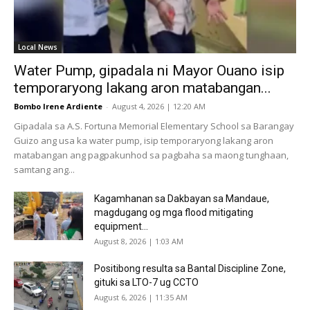
Local News
Water Pump, gipadala ni Mayor Ouano isip
temporaryong lakang aron matabangan...
Bombo Irene Ardiente
-
August 4, 2026 | 12:20 AM
Gipadala sa A.S. Fortuna Memorial Elementary School sa Barangay
Guizo ang usa ka water pump, isip temporaryong lakang aron
matabangan ang pagpakunhod sa pagbaha sa maong tunghaan,
samtang ang...
Kagamhanan sa Dakbayan sa Mandaue,
magdugang og mga flood mitigating
equipment...
August 8, 2026 | 1:03 AM
Positibong resulta sa Bantal Discipline Zone,
gituki sa LTO-7 ug CCTO
August 6, 2026 | 11:35 AM