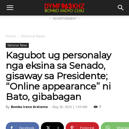
-- ADVERTISEMENT --
Home
National News
National News
Kagubot ug personalay
nga eksina sa Senado,
gisaway sa Presidente;
“Online appearance” ni
Bato, gibabagan
By
Bombo Irene Ardiente
-
May 30, 2026 | 1:04 AM
7
Facebook
X
Pinterest
WhatsA