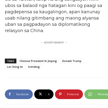
ubos sa balaod nga hatagan kini og paagi sa
pagdepensa sa kaugalingon, apan kanunay
usab nilang gitimbang ang maong alyansa
uban sa pagpadayon sa diplomatikong
relasyon sa China.
-- ADVERTISEMENT --
TAGS
Chinese President Xi Jinping
Donald Trump
Lai Ching-te
trending
Facebook
X
Pinterest
WhatsA