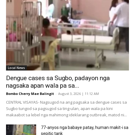
Local News
Dengue cases sa Sugbo, padayon nga
nagsaka apan wala pa sa...
Bombo Cherry Mae Balingit
-
August 3, 2026 | 11:12 AM
CENTRAL VISAYAS- Nagsugod na ang pagsaka sa dengue cases sa
Sugbo tungod sa pagsugod sa ting-ulan, apan wala pa kini
makaabot sa lebel nga mahimong ideklarang outbreak, matod ni...
77-anyos nga babaye patay, human makit-i sa
sepitic tank