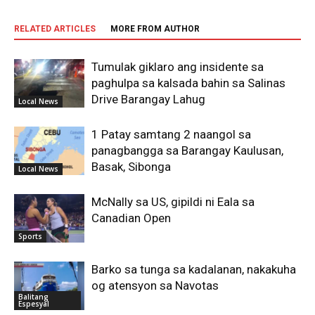
RELATED ARTICLES
MORE FROM AUTHOR
Tumulak giklaro ang insidente sa
paghulpa sa kalsada bahin sa Salinas
Drive Barangay Lahug
Local News
1 Patay samtang 2 naangol sa
panagbangga sa Barangay Kaulusan,
Basak, Sibonga
Local News
McNally sa US, gipildi ni Eala sa
Canadian Open
Sports
Barko sa tunga sa kadalanan, nakakuha
og atensyon sa Navotas
Balitang
Espesyal