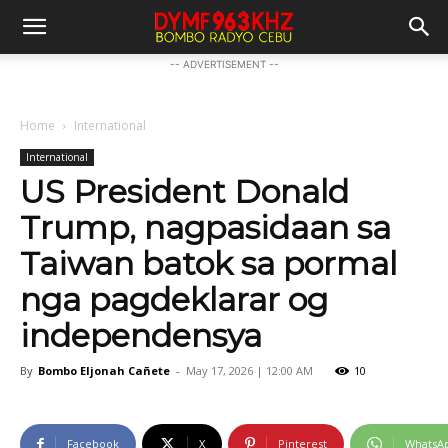
-- ADVERTISEMENT --
Home
International
International
US President Donald
Trump, nagpasidaan sa
Taiwan batok sa pormal
nga pagdeklarar og
independensya
By
Bombo Eljonah Cañete
-
May 17, 2026 | 12:00 AM
10
Facebook
X
Pinterest
WhatsA