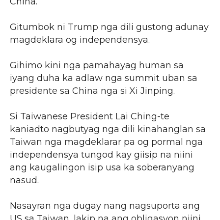
China.
Gitumbok ni Trump nga dili gustong adunay
magdeklara og independensya.
Gihimo kini nga pamahayag human sa
iyang duha ka adlaw nga summit uban sa
presidente sa China nga si Xi Jinping.
Si Taiwanese President Lai Ching-te
kaniadto nagbutyag nga dili kinahanglan sa
Taiwan nga magdeklarar pa og pormal nga
independensya tungod kay giisip na niini
ang kaugalingon isip usa ka soberanyang
nasud.
Nasayran nga dugay nang nagsuporta ang
US sa Taiwan, lakip na ang obligasyon niini