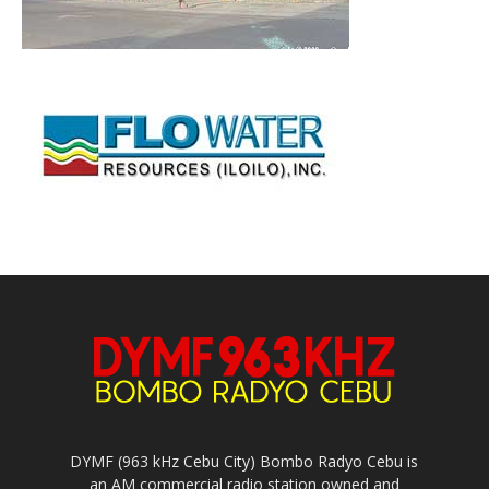
DYMF (963 kHz Cebu City) Bombo Radyo Cebu is
an AM commercial radio station owned and