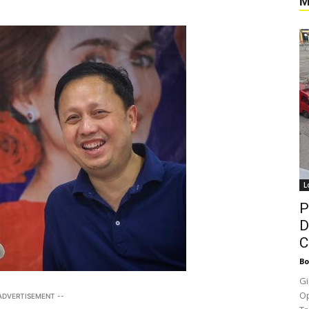
M
L
P
D
C
Bo
Gi
Op
 ADVERTISEMENT --