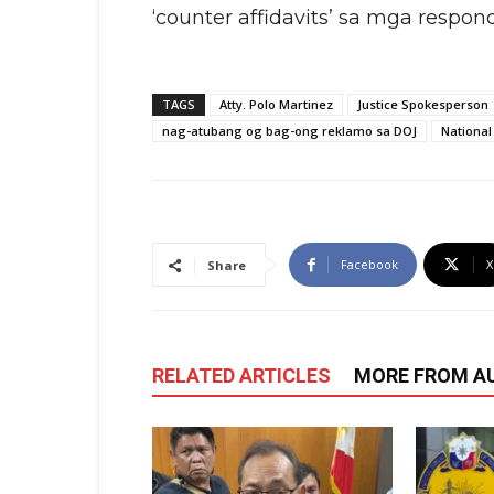
‘counter affidavits’ sa mga respon
TAGS
Atty. Polo Martinez
Justice Spokesperson
nag-atubang og bag-ong reklamo sa DOJ
National
Facebook
X
Share
RELATED ARTICLES
MORE FROM A