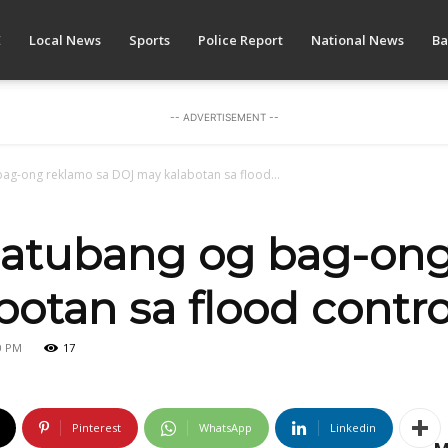
E
Local News
Sports
Police Report
National News
Ba
-- ADVERTISEMENT --
ag-ong reklamo sa DOJ may kalabotan sa flood...
-atubang og bag-ong
otan sa flood contro
30 PM
17
Pinterest
WhatsApp
Linkedin