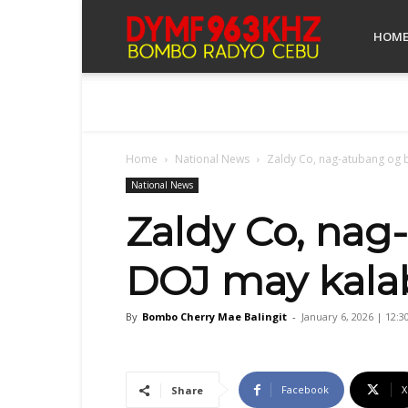
Bombo
HOM
Radyo
Home
National News
Zaldy Co, nag-atubang og b
Cebu
National News
Zaldy Co, nag
DOJ may kalab
By
Bombo Cherry Mae Balingit
-
January 6, 2026 | 12:
Facebook
X
Share