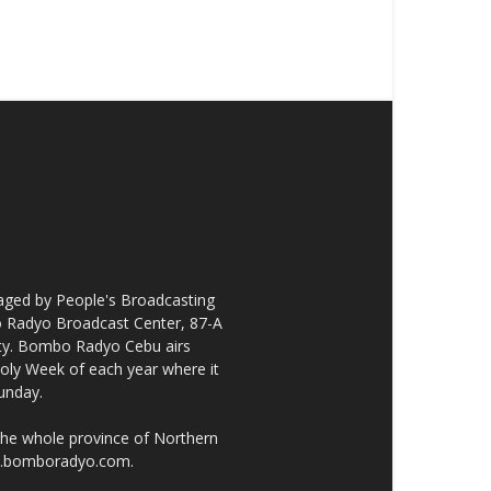
ged by People's Broadcasting
bo Radyo Broadcast Center, 87-A
City. Bombo Radyo Cebu airs
ly Week of each year where it
unday.
the whole province of Northern
ww.bomboradyo.com.