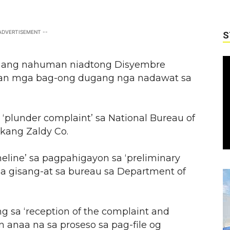
 ADVERTISEMENT --
S
so ang nahuman niadtong Disyembre
an mga bag-ong dugang nga nadawat sa
‘plunder complaint’ sa National Bureau of
 kang Zaldy Co.
eline’ sa pagpahigayon sa ‘preliminary
ga gisang-at sa bureau sa Department of
g sa ‘reception of the complaint and
 anaa na sa proseso sa pag-file og