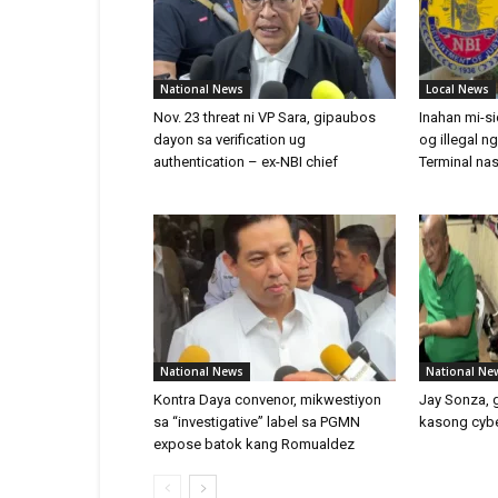
National News
Local News
Nov. 23 threat ni VP Sara, gipaubos
Inahan mi-s
dayon sa verification ug
og illegal n
authentication – ex-NBI chief
Terminal na
National News
National Ne
Kontra Daya convenor, mikwestiyon
Jay Sonza, 
sa “investigative” label sa PGMN
kasong cyber
expose batok kang Romualdez