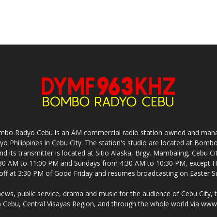
mbo Radyo Cebu is an AM commercial radio station owned and mana
yo Philippines in Cebu City. The station's studio are located at Bom
nd its transmitter is located at Sitio Alaska, Brgy. Mambaling, Cebu 
30 AM to 11:00 PM and Sundays from 4:30 AM to 10:30 PM, except Ho
-off at 3:30 PM of Good Friday and resumes broadcasting on Easter S
s, public service, drama and music for the audience of Cebu City, 
 Cebu, Central Visayas Region, and through the whole world via w