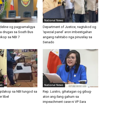
National News
ideline og pagpamaligya
Department of Justice, nagtukod og
ga drugas sa South Bus
‘special panel’ aron imbestigahan
sikop sa NBI 7
angang nahitabo nga pinusilay sa
Senado
ws
National News
gidakop sa NBI tungod sa
Rep. Luistro, gihatagan og gibug-
 libel
aton ang ilang gahum sa
impeachment case ni VP Sara