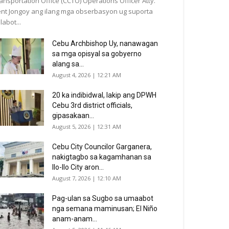
ansportation Office (CCTO) Operations Officer Atty.
nt Jongoy ang ilang mga obserbasyon ug suporta
labot...
Cebu Archbishop Uy, nanawagan
sa mga opisyal sa gobyerno
alang sa...
August 4, 2026 | 12:21 AM
20 ka indibidwal, lakip ang DPWH
Cebu 3rd district officials,
gipasakaan...
August 5, 2026 | 12:31 AM
Cebu City Councilor Garganera,
nakigtagbo sa kagamhanan sa
Ilo-Ilo City aron...
August 7, 2026 | 12:10 AM
Pag-ulan sa Sugbo sa umaabot
nga semana maminusan; El Niño
anam-anam...