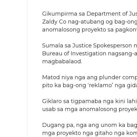
Gikumpirma sa Department of Justi
Zaldy Co nag-atubang og bag-on
anomalosong proyekto sa pagkont
Sumala sa Justice Spokesperson ng
Bureau of Investigation nagsang-a
magbabalaod.
Matod niya nga ang plunder compl
pito ka bag-ong ‘reklamo’ nga gid
Giklaro sa tigpamaba nga kini la
usab sa mga anomalosong proyekt
Dugang pa, nga ang unom ka bag-o
mga proyekto nga gitaho nga ko