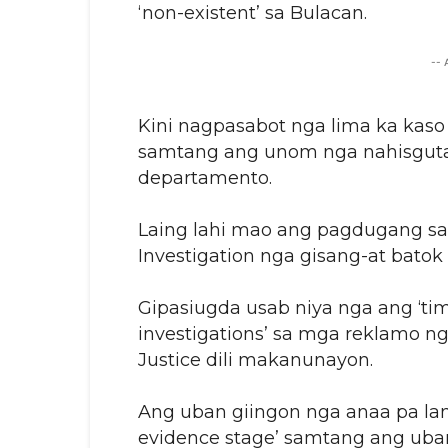
‘non-existent’ sa Bulacan.
--
Kini nagpasabot nga lima ka ka
samtang ang unom nga nahisgut
departamento.
Laing lahi mao ang pagdugang sa 
Investigation nga gisang-at batok
Gipasiugda usab niya nga ang ‘tim
investigations’ sa mga reklamo n
Justice dili makanunayon.
Ang uban giingon nga anaa pa lan
evidence stage’ samtang ang uban