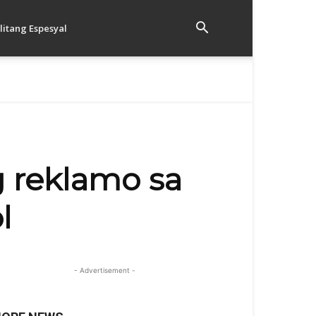
litang Espesyal
 reklamo sa
l
- Advertisement -