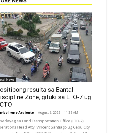
ORE NEWS
ocal News
ositibong resulta sa Bantal
iscipline Zone, gituki sa LTO-7 ug
CTO
mbo Irene Ardiente
-
August 6, 2026 | 11:35 AM
padayag sa Land Transportation Office (LTO-7)
erations Head Atty. Vincent Santiago ug Cebu City