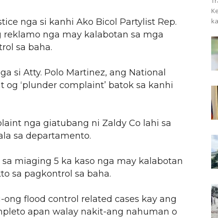
Tr
Ke
ce nga si kanhi Ako Bicol Partylist Rep.
ka
g reklamo nga may kalabotan sa mga
rol sa baha.
a si Atty. Polo Martinez, ang National
t og ‘plunder complaint’ batok sa kanhi
aint nga giatubang ni Zaldy Co lahi sa
ala sa departamento.
hi sa miaging 5 ka kaso nga may kalabotan
o sa pagkontrol sa baha.
ng flood control related cases kay ang
mpleto apan walay nakit-ang nahuman o