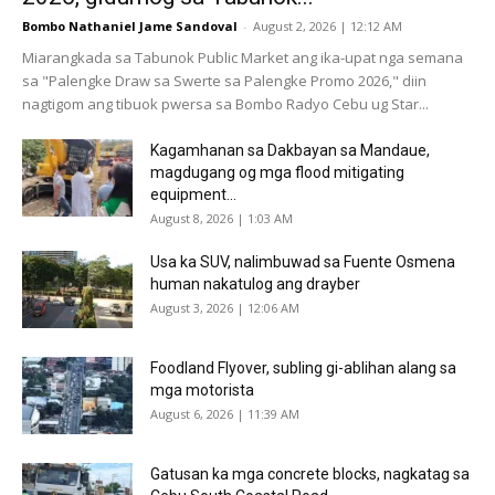
Bombo Nathaniel Jame Sandoval
-
August 2, 2026 | 12:12 AM
Miarangkada sa Tabunok Public Market ang ika-upat nga semana
sa "Palengke Draw sa Swerte sa Palengke Promo 2026," diin
nagtigom ang tibuok pwersa sa Bombo Radyo Cebu ug Star...
Kagamhanan sa Dakbayan sa Mandaue,
magdugang og mga flood mitigating
equipment...
August 8, 2026 | 1:03 AM
Usa ka SUV, nalimbuwad sa Fuente Osmena
human nakatulog ang drayber
August 3, 2026 | 12:06 AM
Foodland Flyover, subling gi-ablihan alang sa
mga motorista
August 6, 2026 | 11:39 AM
Gatusan ka mga concrete blocks, nagkatag sa