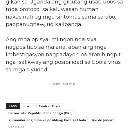
gikan sa Uganda ang gibutang usab ubos sa
mga protocol sa kaluwasan human
nakasinati og mga sintomas sama sa ubo,
pagpanugnaw, ug kalibanga.
Ang mga opisyal miingon nga siya
nagpositibo sa malaria, apan ang mga
imbestigasyon nagpadayon pa aron hingpit
nga isalikway ang posibilidad sa Ebola virus
sa mga siyudad.
-- ADVERTISEMENT --
TAGS
Brazil
Central Africa
Democratic Republic of the Congo (DRC)
gi-monitor ang duha ka posibleng kaso sa Ebola
Rio de Janeiro
Sao Paulo