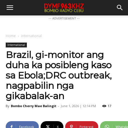
-- ADVERTISEMENT --
Home
International
International
Brazil, gi-monitor ang
duha ka posibleng kaso
sa Ebola;DRC outbreak,
nagpabilin nga
gikabalak-an
By
Bombo Cherry Mae Balingit
-
June 1, 2026 | 12:14 PM
17
Facebook
X
Pinterest
WhatsA