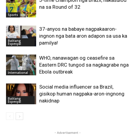
5-time champion nga Brazil, nakasulod
na sa Round of 32
Sports
37-anyos na babaye nagpakaaron-
ingnon nga bata aron adapon sa usa ka
Balitang
pamilya!
Espesyal
WHO, nanawagan og ceasefire sa
Eastern DRC tungod sa nagkagrabe nga
Ebola outbreak
International
Social media influencer sa Brazil,
gisikop human nagpaka-aron-ingnong
Balitang
nakidnap
Espesyal
- Advertisement -