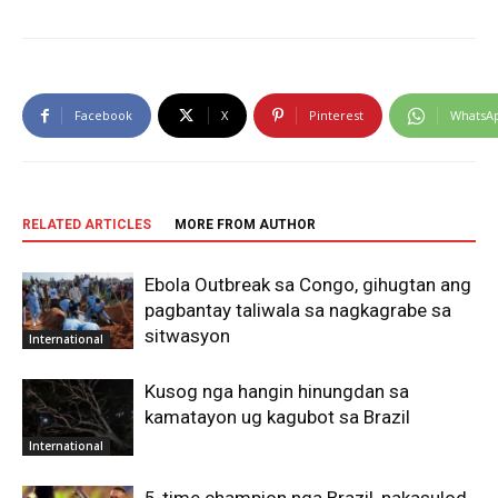
Facebook
X
Pinterest
WhatsA
RELATED ARTICLES
MORE FROM AUTHOR
Ebola Outbreak sa Congo, gihugtan ang
pagbantay taliwala sa nagkagrabe sa
sitwasyon
International
Kusog nga hangin hinungdan sa
kamatayon ug kagubot sa Brazil
International