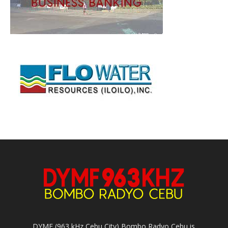
DYMF (963 kHz Cebu City) Bombo Radyo Cebu is