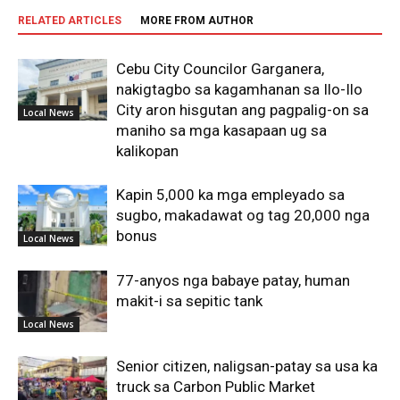
RELATED ARTICLES
MORE FROM AUTHOR
Cebu City Councilor Garganera,
nakigtagbo sa kagamhanan sa Ilo-Ilo
City aron hisgutan ang pagpalig-on sa
Local News
maniho sa mga kasapaan ug sa
kalikopan
Kapin 5,000 ka mga empleyado sa
sugbo, makadawat og tag 20,000 nga
bonus
Local News
77-anyos nga babaye patay, human
makit-i sa sepitic tank
Local News
Senior citizen, naligsan-patay sa usa ka
truck sa Carbon Public Market