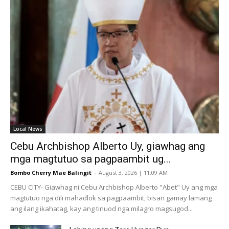
Local News
Cebu Archbishop Alberto Uy, giawhag ang
mga magtutuo sa pagpaambit ug...
Bombo Cherry Mae Balingit
-
August 3, 2026 | 11:09 AM
CEBU CITY- Giawhag ni Cebu Archbishop Alberto "Abet" Uy ang mga
magtutuo nga dili mahadlok sa pagpaambit, bisan gamay lamang
ang ilang ikahatag, kay ang tinuod nga milagro magsugod...