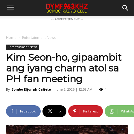
-- ADVERTISEMENT --
Home
Entertainment News
Entertainment News
Kim Seon-ho, gipaambit
ang iyang charm atol sa
PH fan meeting
By
Bombo Eljonah Cañete
-
June 2, 2026 | 12:58 AM
4
Facebook
X
Pinterest
WhatsA