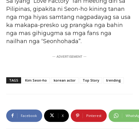
Sa iyang “Love Factory” fan meeting diri sa
Pilipinas, gipakita ni Seon-ho kining tanan
nga mga hiyas samtang nagpadayag sa usa
ka makapa-presko ug prangka nga bahin
nga mas gihigugma sa mga fans nga
nailhan nga “Seonhohada”.
-- ADVERTISEMENT --
TAGS
Kim Seon-ho
korean actor
Top Story
trending
Facebook
X
Pinterest
WhatsA