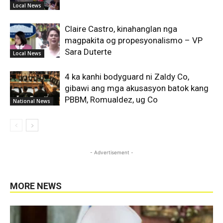
Local News
Claire Castro, kinahanglan nga
magpakita og propesyonalismo – VP
Sara Duterte
Local News
4 ka kanhi bodyguard ni Zaldy Co,
gibawi ang mga akusasyon batok kang
PBBM, Romualdez, ug Co
National News
- Advertisement -
MORE NEWS