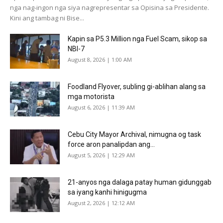
nga nag-ingon nga siya nagrepresentar sa Opisina sa Presidente.
Kini ang tambag ni Bise...
Kapin sa P5.3 Million nga Fuel Scam, sikop sa
NBI-7
August 8, 2026 | 1:00 AM
Foodland Flyover, subling gi-ablihan alang sa
mga motorista
August 6, 2026 | 11:39 AM
Cebu City Mayor Archival, nimugna og task
force aron panalipdan ang...
August 5, 2026 | 12:29 AM
21-anyos nga dalaga patay human gidunggab
sa iyang kanhi hinigugma
August 2, 2026 | 12:12 AM