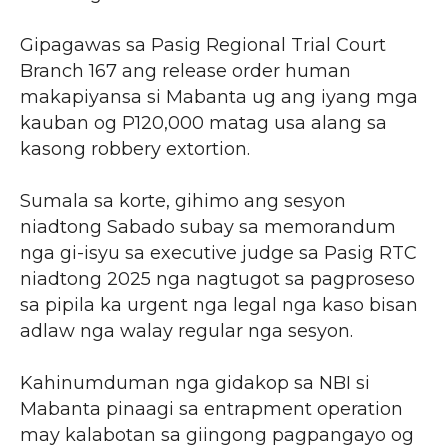
Gipagawas sa Pasig Regional Trial Court
Branch 167 ang release order human
makapiyansa si Mabanta ug ang iyang mga
kauban og P120,000 matag usa alang sa
kasong robbery extortion.
Sumala sa korte, gihimo ang sesyon
niadtong Sabado subay sa memorandum
nga gi-isyu sa executive judge sa Pasig RTC
niadtong 2025 nga nagtugot sa pagproseso
sa pipila ka urgent nga legal nga kaso bisan
adlaw nga walay regular nga sesyon.
Kahinumduman nga gidakop sa NBI si
Mabanta pinaagi sa entrapment operation
may kalabotan sa giingong pagpangayo og