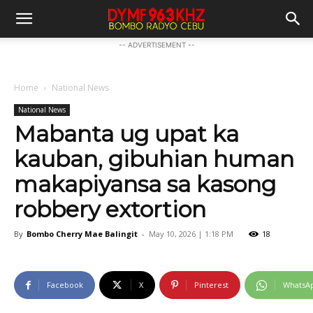
-- ADVERTISEMENT --
Home
National News
National News
Mabanta ug upat ka
kauban, gibuhian human
makapiyansa sa kasong
robbery extortion
By
Bombo Cherry Mae Balingit
-
May 10, 2026 | 1:18 PM
18
Facebook
X
Pinterest
WhatsA