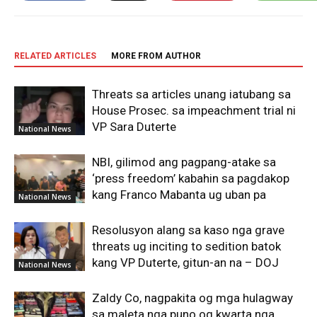
RELATED ARTICLES
MORE FROM AUTHOR
Threats sa articles unang iatubang sa
House Prosec. sa impeachment trial ni
VP Sara Duterte
National News
NBI, gilimod ang pagpang-atake sa
‘press freedom’ kabahin sa pagdakop
kang Franco Mabanta ug uban pa
National News
Resolusyon alang sa kaso nga grave
threats ug inciting to sedition batok
kang VP Duterte, gitun-an na – DOJ
National News
Zaldy Co, nagpakita og mga hulagway
sa maleta nga puno og kwarta nga