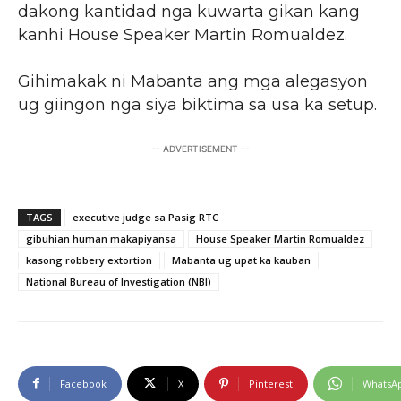
dakong kantidad nga kuwarta gikan kang
kanhi House Speaker Martin Romualdez.
Gihimakak ni Mabanta ang mga alegasyon
ug giingon nga siya biktima sa usa ka setup.
-- ADVERTISEMENT --
TAGS
executive judge sa Pasig RTC
gibuhian human makapiyansa
House Speaker Martin Romualdez
kasong robbery extortion
Mabanta ug upat ka kauban
National Bureau of Investigation (NBI)
Facebook
X
Pinterest
WhatsA