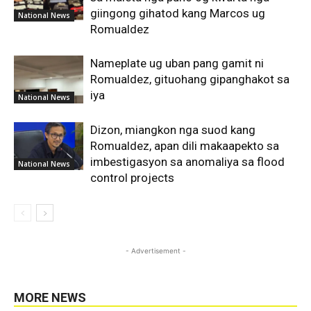
giingong gihatod kang Marcos ug
National News
Romualdez
Nameplate ug uban pang gamit ni
Romualdez, gituohang gipanghakot sa
iya
National News
Dizon, miangkon nga suod kang
Romualdez, apan dili makaapekto sa
imbestigasyon sa anomaliya sa flood
National News
control projects
- Advertisement -
MORE NEWS