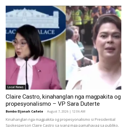
Local News
Claire Castro, kinahanglan nga magpakita og
propesyonalismo – VP Sara Duterte
Bombo Eljonah Cañete
-
August 7, 2026 | 12:06 AM
Kinahanglan nga magpakita og propesyonalismo si Presidential
Spokesperson Claire Castro sa iyang mga pamahayag sa publiko,