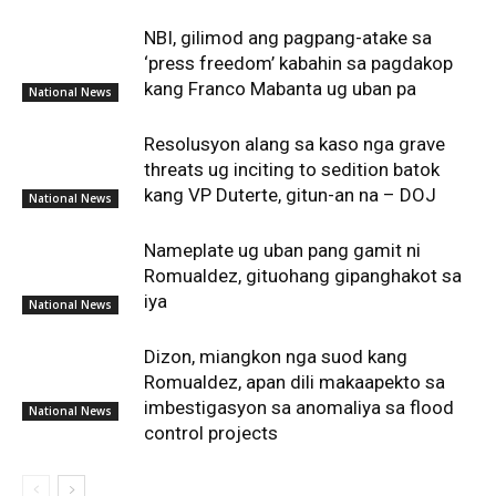
NBI, gilimod ang pagpang-atake sa
‘press freedom’ kabahin sa pagdakop
kang Franco Mabanta ug uban pa
National News
Resolusyon alang sa kaso nga grave
threats ug inciting to sedition batok
kang VP Duterte, gitun-an na – DOJ
National News
Nameplate ug uban pang gamit ni
Romualdez, gituohang gipanghakot sa
iya
National News
Dizon, miangkon nga suod kang
Romualdez, apan dili makaapekto sa
imbestigasyon sa anomaliya sa flood
National News
control projects