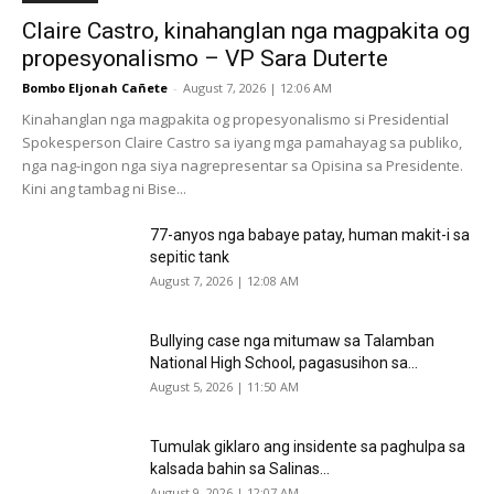
Claire Castro, kinahanglan nga magpakita og
propesyonalismo – VP Sara Duterte
Bombo Eljonah Cañete
-
August 7, 2026 | 12:06 AM
Kinahanglan nga magpakita og propesyonalismo si Presidential
Spokesperson Claire Castro sa iyang mga pamahayag sa publiko,
nga nag-ingon nga siya nagrepresentar sa Opisina sa Presidente.
Kini ang tambag ni Bise...
77-anyos nga babaye patay, human makit-i sa
sepitic tank
August 7, 2026 | 12:08 AM
Bullying case nga mitumaw sa Talamban
National High School, pagasusihon sa...
August 5, 2026 | 11:50 AM
Tumulak giklaro ang insidente sa paghulpa sa
kalsada bahin sa Salinas...
August 9, 2026 | 12:07 AM