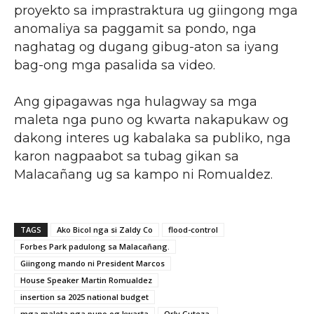
proyekto sa imprastraktura ug giingong mga
anomaliya sa paggamit sa pondo, nga
naghatag og dugang gibug-aton sa iyang
bag-ong mga pasalida sa video.
Ang gipagawas nga hulagway sa mga
maleta nga puno og kwarta nakapukaw og
dakong interes ug kabalaka sa publiko, nga
karon nagpaabot sa tubag gikan sa
Malacañang ug sa kampo ni Romualdez.
TAGS
Ako Bicol nga si Zaldy Co
flood-control
Forbes Park padulong sa Malacañang.
Giingong mando ni President Marcos
House Speaker Martin Romualdez
insertion sa 2025 national budget
mga maleta nga puno og kwarta
Orly Guteza.