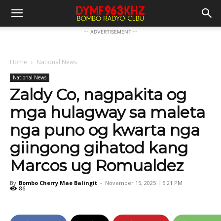
-- ADVERTISEMENT --
Home
National News
National News
Zaldy Co, nagpakita og
mga hulagway sa maleta
nga puno og kwarta nga
giingong gihatod kang
Marcos ug Romualdez
By
Bombo Cherry Mae Balingit
-
November 15, 2025 | 5:21 PM
86