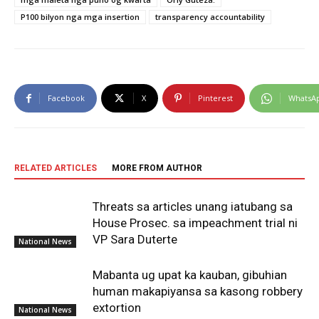
P100 bilyon nga mga insertion
transparency accountability
Facebook
X
Pinterest
WhatsA
RELATED ARTICLES
MORE FROM AUTHOR
Threats sa articles unang iatubang sa
House Prosec. sa impeachment trial ni
VP Sara Duterte
National News
Mabanta ug upat ka kauban, gibuhian
human makapiyansa sa kasong robbery
extortion
National News