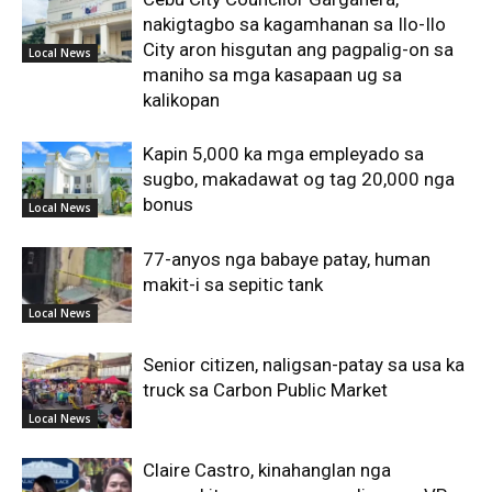
nakigtagbo sa kagamhanan sa Ilo-Ilo
City aron hisgutan ang pagpalig-on sa
Local News
maniho sa mga kasapaan ug sa
kalikopan
Kapin 5,000 ka mga empleyado sa
sugbo, makadawat og tag 20,000 nga
bonus
Local News
77-anyos nga babaye patay, human
makit-i sa sepitic tank
Local News
Senior citizen, naligsan-patay sa usa ka
truck sa Carbon Public Market
Local News
Claire Castro, kinahanglan nga