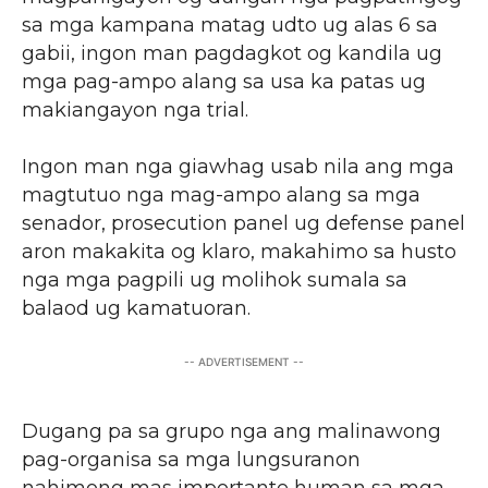
sa mga kampana matag udto ug alas 6 sa
gabii, ingon man pagdagkot og kandila ug
mga pag-ampo alang sa usa ka patas ug
makiangayon nga trial.
Ingon man nga giawhag usab nila ang mga
magtutuo nga mag-ampo alang sa mga
senador, prosecution panel ug defense panel
aron makakita og klaro, makahimo sa husto
nga mga pagpili ug molihok sumala sa
balaod ug kamatuoran.
-- ADVERTISEMENT --
Dugang pa sa grupo nga ang malinawong
pag-organisa sa mga lungsuranon
nahimong mas importante human sa mga