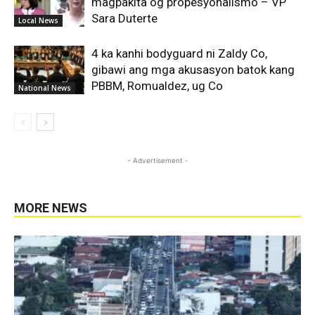
magpakita og propesyonalismo – VP
Sara Duterte
Local News
4 ka kanhi bodyguard ni Zaldy Co,
gibawi ang mga akusasyon batok kang
PBBM, Romualdez, ug Co
National News
- Advertisement -
MORE NEWS