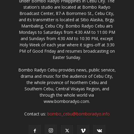
under Bombo Radyo Philippines in Cebu City. The
station's studio are located at Bombo Radyo
Broadcast Center, 87-A Borromeo St., Cebu City,
and its transmitter is located at Sitio Alaska, Brgy.
Mambaling, Cebu City. Bombo Radyo Cebu airs
Mondays to Saturdays from 4:30 AM to 11:00 PM
and Sundays from 4:30 AM to 10:30 PM, except
Holy Week of each year where it signs-off at 3:30
PM of Good Friday and resumes broadcasting on
Easter Sunday.
Bombo Radyo Cebu provides news, public service,
drama and music for the audience of Cebu City,
the whole province of Northern Cebu and
Southern Cebu, Central Visayas Region, and
through the whole world via
www.bomboradyo.com.
Contact us:
bombo_cebu@bomboradyo.info