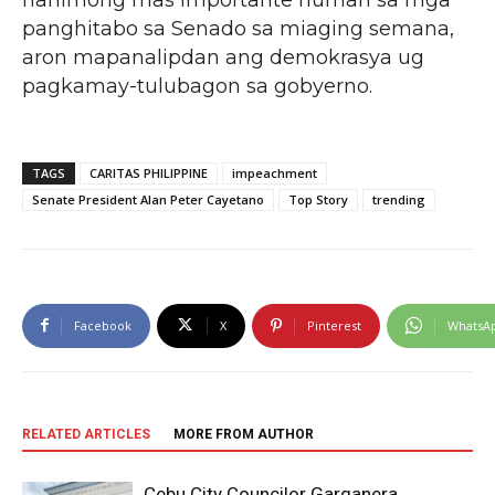
panghitabo sa Senado sa miaging semana,
aron mapanalipdan ang demokrasya ug
pagkamay-tulubagon sa gobyerno.
TAGS
CARITAS PHILIPPINE
impeachment
Senate President Alan Peter Cayetano
Top Story
trending
Facebook
X
Pinterest
WhatsA
RELATED ARTICLES
MORE FROM AUTHOR
Cebu City Councilor Garganera,