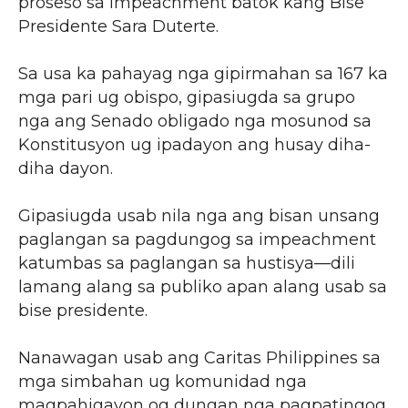
proseso sa impeachment batok kang Bise
Presidente Sara Duterte.
Sa usa ka pahayag nga gipirmahan sa 167 ka
mga pari ug obispo, gipasiugda sa grupo
nga ang Senado obligado nga mosunod sa
Konstitusyon ug ipadayon ang husay diha-
diha dayon.
Gipasiugda usab nila nga ang bisan unsang
paglangan sa pagdungog sa impeachment
katumbas sa paglangan sa hustisya—dili
lamang alang sa publiko apan alang usab sa
bise presidente.
Nanawagan usab ang Caritas Philippines sa
mga simbahan ug komunidad nga
magpahigayon og dungan nga pagpatingog