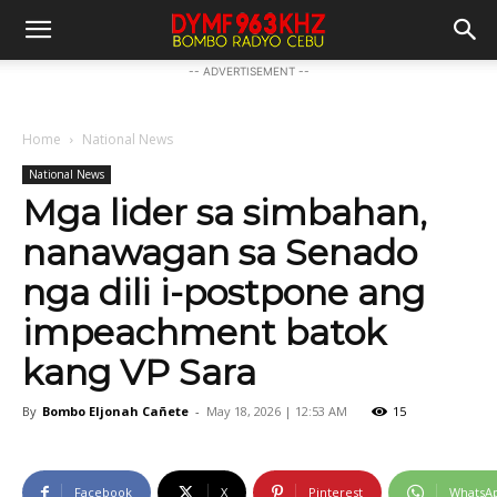
-- ADVERTISEMENT --
Home
National News
National News
Mga lider sa simbahan,
nanawagan sa Senado
nga dili i-postpone ang
impeachment batok
kang VP Sara
By
Bombo Eljonah Cañete
-
May 18, 2026 | 12:53 AM
15
Facebook
X
Pinterest
WhatsA