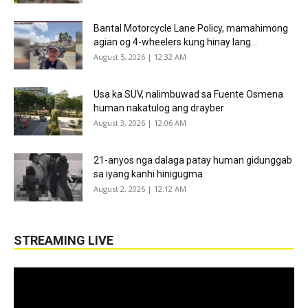
Bantal Motorcycle Lane Policy, mamahimong
agian og 4-wheelers kung hinay lang...
August 5, 2026 | 12:32 AM
Usa ka SUV, nalimbuwad sa Fuente Osmena
human nakatulog ang drayber
August 3, 2026 | 12:06 AM
21-anyos nga dalaga patay human gidunggab
sa iyang kanhi hinigugma
August 2, 2026 | 12:12 AM
STREAMING LIVE