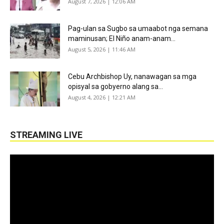
August 7, 2026 | 12:06 AM
Pag-ulan sa Sugbo sa umaabot nga semana
maminusan; El Niño anam-anam...
August 5, 2026 | 11:46 AM
Cebu Archbishop Uy, nanawagan sa mga
opisyal sa gobyerno alang sa...
August 4, 2026 | 12:21 AM
STREAMING LIVE