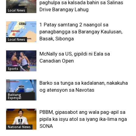
paghulpa sa kalsada bahin sa Salinas
Drive Barangay Lahug
Local News
1 Patay samtang 2 naangol sa
panagbangga sa Barangay Kaulusan,
Basak, Sibonga
Local News
McNally sa US, gipildi ni Eala sa
Canadian Open
Sports
Barko sa tunga sa kadalanan, nakakuha
og atensyon sa Navotas
Balitang
Espesyal
PBBM, gipasabot ang wala pag-apil sa
pipila ka isyu atol sa iyang ika-lima nga
SONA
National News