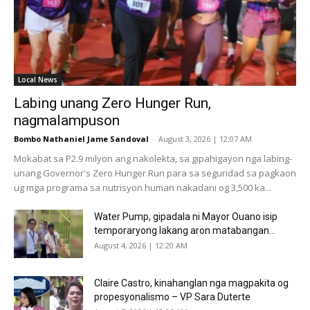
Local News
Labing unang Zero Hunger Run,
nagmalampuson
Bombo Nathaniel Jame Sandoval
-
August 3, 2026 | 12:07 AM
Mokabat sa P2.9 milyon ang nakolekta, sa gipahigayon nga labing-
unang Governor's Zero Hunger Run para sa seguridad sa pagkaon
ug mga programa sa nutrisyon human nakadani og 3,500 ka...
Water Pump, gipadala ni Mayor Ouano isip
temporaryong lakang aron matabangan...
August 4, 2026 | 12:20 AM
Claire Castro, kinahanglan nga magpakita og
propesyonalismo – VP Sara Duterte