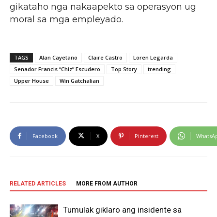
gikataho nga nakaapekto sa operasyon ug
moral sa mga empleyado.
TAGS
Alan Cayetano
Claire Castro
Loren Legarda
Senador Francis “Chiz” Escudero
Top Story
trending
Upper House
Win Gatchalian
Facebook
X
Pinterest
WhatsA
RELATED ARTICLES
MORE FROM AUTHOR
Tumulak giklaro ang insidente sa