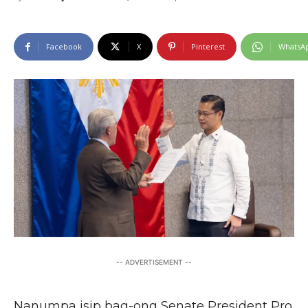
Facebook
X
Pinterest
WhatsA
-- ADVERTISEMENT --
Nanumpa isip bag-ong Senate President Pro