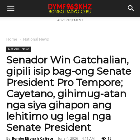
-- ADVERTISEMENT --
Home
National News
National News
Senador Win Gatchalian,
gipili isip bag-ong Senate
President Pro Tempore;
Cayetano, gihimug-atan
nga siya gihapon ang
lehitimo ug legal nga
Senate President
By
Bombo Eljonah Cañete
-
June 4, 2026 | 4:11 AM
16