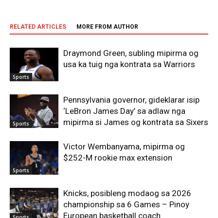
RELATED ARTICLES
MORE FROM AUTHOR
Draymond Green, subling mipirma og
usa ka tuig nga kontrata sa Warriors
Sports
Pennsylvania governor, gideklarar isip
‘LeBron James Day’ sa adlaw nga
mipirma si James og kontrata sa Sixers
Sports
Victor Wembanyama, mipirma og
$252-M rookie max extension
Sports
Knicks, posibleng modaog sa 2026
championship sa 6 Games – Pinoy
European basketball coach
Sports