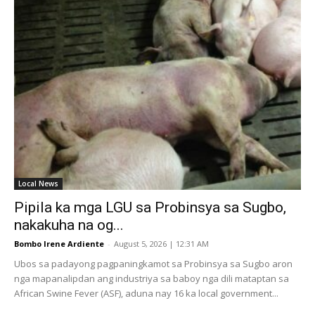
Local News
Pipila ka mga LGU sa Probinsya sa Sugbo,
nakakuha na og...
Bombo Irene Ardiente
-
August 5, 2026 | 12:31 AM
Ubos sa padayong pagpaningkamot sa Probinsya sa Sugbo aron
nga mapanalipdan ang industriya sa baboy nga dili mataptan sa
African Swine Fever (ASF), aduna nay 16 ka local government...