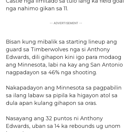
Castle nga limitado sa tulo lang ka field goal
nga nahimo gikan sa 11.
-- ADVERTISEMENT --
Bisan kung mibalik sa starting lineup ang
guard sa Timberwolves nga si Anthony
Edwards, dili gihapon kini igo para modaog
ang Minnesota, labi na kay ang San Antonio
nagpadayon sa 46% nga shooting.
Nakapadayon ang Minnesota sa pagpabilin
sa ilang labaw sa pipila ka higayon atol sa
dula apan kulang gihapon sa oras.
Nasayang ang 32 puntos ni Anthony
Edwards, uban sa 14 ka rebounds ug unom