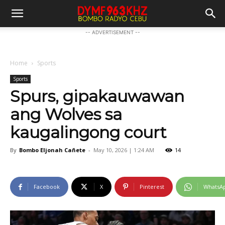
-- ADVERTISEMENT --
Home
Sports
Sports
Spurs, gipakauwawan
ang Wolves sa
kaugalingong court
By
Bombo Eljonah Cañete
-
May 10, 2026 | 1:24 AM
14
Facebook
X
Pinterest
WhatsA