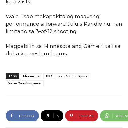
ka assists.
Wala usab makapakita og maayong
performance si forward Juluis Randle human
limitado sa 3-of-12 shooting.
Magpabilin sa Minnesota ang Game 4 tali sa
duha ka western teams.
TAGS
Minnesota
NBA
San Antonio Spurs
Victor Wembanyama
Facebook
X
Pinterest
WhatsA