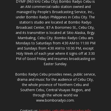
DYMF (963 kHz Cebu City) Bombo Radyo Cebu is
an AM commercial radio station owned and
managed by People's Broadcasting Service, Inc.,
under Bombo Radyo Philippines in Cebu City. The
station's studio are located at Bombo Radyo
Broadcast Center, 87-A Borromeo St., Cebu City,
and its transmitter is located at Sitio Alaska, Brgy.
Mambaling, Cebu City. Bombo Radyo Cebu airs
Mondays to Saturdays from 4:30 AM to 11:00 PM
and Sundays from 4:30 AM to 10:30 PM, except
Holy Week of each year where it signs-off at 3:30
PM of Good Friday and resumes broadcasting on
Easter Sunday.
Bombo Radyo Cebu provides news, public service,
drama and music for the audience of Cebu City,
the whole province of Northern Cebu and
Southern Cebu, Central Visayas Region, and
through the whole world via
www.bomboradyo.com.
Contact us:
bombo_cebu@bomboradyo.info