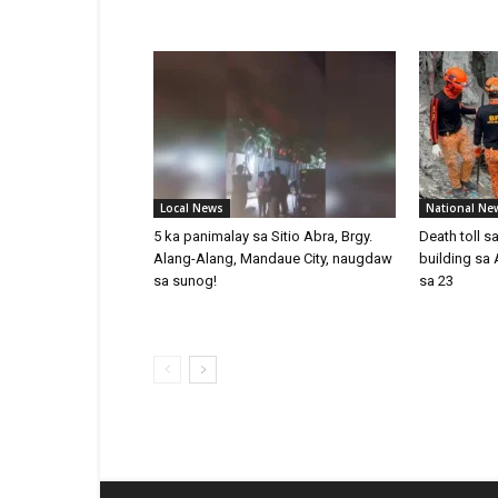
Local News
National Ne
5 ka panimalay sa Sitio Abra, Brgy.
Death toll 
Alang-Alang, Mandaue City, naugdaw
building sa 
sa sunog!
sa 23