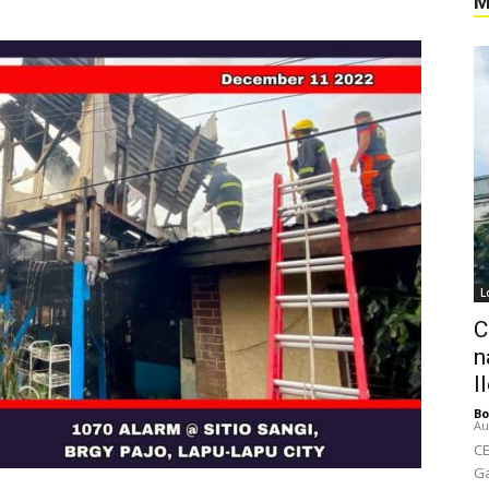
M
L
C
n
I
Bo
Au
CE
Ga