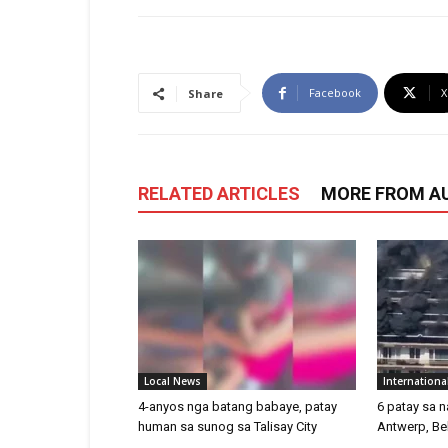
Facebook
X
Share
RELATED ARTICLES
MORE FROM A
Local News
Internationa
4-anyos nga batang babaye, patay
6 patay sa 
human sa sunog sa Talisay City
Antwerp, Be