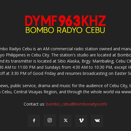
mbo Radyo Cebu is an AM commercial radio station owned and mana
yo Philippines in Cebu City. The station's studio are located at Bom
nd its transmitter is located at Sitio Alaska, Brgy. Mambaling, Cebu 
30 AM to 11:00 PM and Sundays from 4:30 AM to 10:30 PM, except Ho
-off at 3:30 PM of Good Friday and resumes broadcasting on Easter S
s, public service, drama and music for the audience of Cebu City, 
 Cebu, Central Visayas Region, and through the whole world via w
Contact us:
bombo_cebu@bomboradyo.info