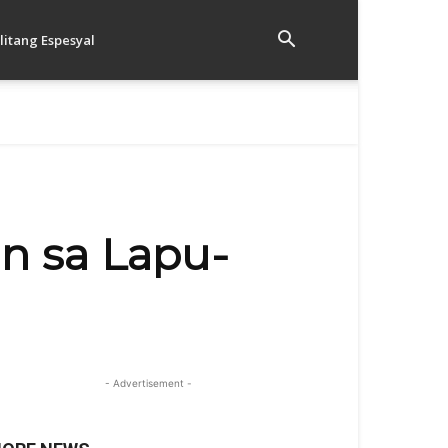
litang Espesyal
n sa Lapu-
- Advertisement -