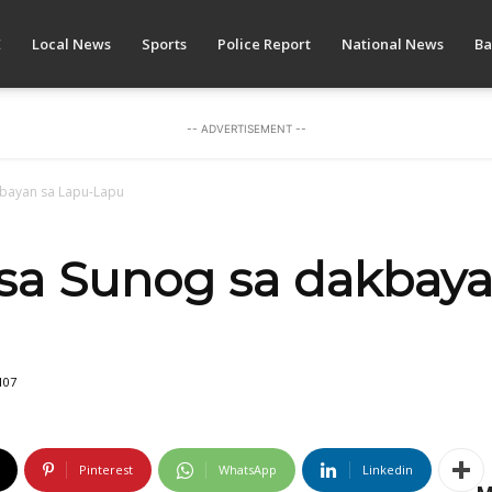
E
Local News
Sports
Police Report
National News
Ba
-- ADVERTISEMENT --
kbayan sa Lapu-Lapu
sa Sunog sa dakbaya
107
Pinterest
WhatsApp
Linkedin