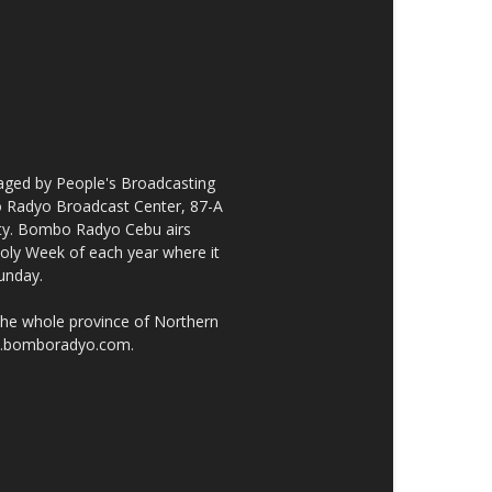
ged by People's Broadcasting
bo Radyo Broadcast Center, 87-A
City. Bombo Radyo Cebu airs
ly Week of each year where it
unday.
the whole province of Northern
ww.bomboradyo.com.