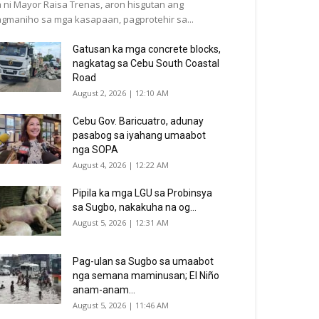
 ni Mayor Raisa Trenas, aron hisgutan ang
gmaniho sa mga kasapaan, pagprotehir sa...
Gatusan ka mga concrete blocks,
nagkatag sa Cebu South Coastal
Road
August 2, 2026 | 12:10 AM
Cebu Gov. Baricuatro, adunay
pasabog sa iyahang umaabot
nga SOPA
August 4, 2026 | 12:22 AM
Pipila ka mga LGU sa Probinsya
sa Sugbo, nakakuha na og...
August 5, 2026 | 12:31 AM
Pag-ulan sa Sugbo sa umaabot
nga semana maminusan; El Niño
anam-anam...
August 5, 2026 | 11:46 AM