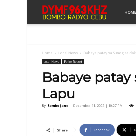
Bombo
HOM
Radyo
Home
Local News
Babaye patay sa Sunog sa da
Cebu
Local News
Police Report
Babaye patay 
Lapu
By
Bombo Jane
-
December 11, 2022 | 10:27 PM
Facebook
X
Share