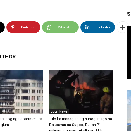
S
Pinterest
WhatsApp
Linkedin
UTHOR
l
Local News
nasunog nga apartment sa
Tulo ka managlahing sunog, miigo sa
lgium
Dakbayan sa Sugbo; Dul-an P1-
milyong danyos, mibilin og 18 ka