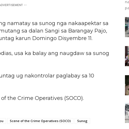
na
 ADVERTISEMENT --
pa
ng namatay sa sunog nga nakaapektar sa
utang sa dalan Sangi sa Barangay Pajo,
untag karun Domingo Disyembre 11.
erodias, usa ka balay ang naugdaw sa sunog
untag ug nakontrolar paglabay sa 10
of the Crime Operatives (SOCO).
pu
Scene of the Crime Operatives (SOCO)
Sunog