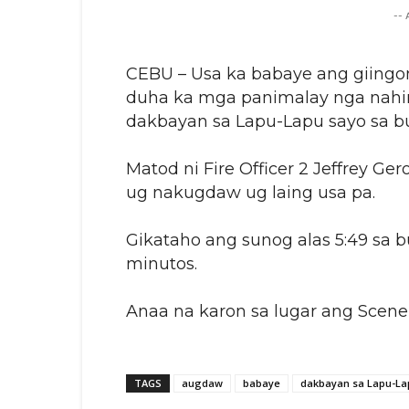
--
CEBU – Usa ka babaye ang giingo
duha ka mga panimalay nga nahim
dakbayan sa Lapu-Lapu sayo sa b
Matod ni Fire Officer 2 Jeffrey G
ug nakugdaw ug laing usa pa.
Gikataho ang sunog alas 5:49 sa b
minutos.
Anaa na karon sa lugar ang Scene 
TAGS
augdaw
babaye
dakbayan sa Lapu-La