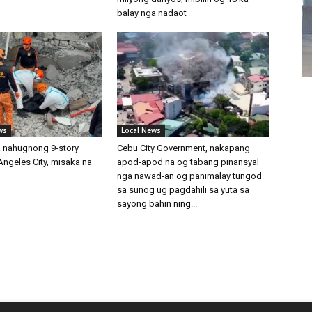
balay nga nadaot
ws
Local News
sa nahugnong 9-story
Cebu City Government, nakapang
Angeles City, misaka na
apod-apod na og tabang pinansyal
nga nawad-an og panimalay tungod
sa sunog ug pagdahili sa yuta sa
sayong bahin ning...