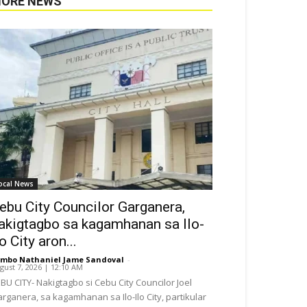
ORE NEWS
ocal News
ebu City Councilor Garganera,
akigtagbo sa kagamhanan sa Ilo-
lo City aron...
mbo Nathaniel Jame Sandoval
-
gust 7, 2026 | 12:10 AM
BU CITY- Nakigtagbo si Cebu City Councilor Joel
rganera, sa kagamhanan sa Ilo-Ilo City, partikular