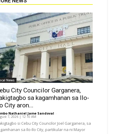
ORE NEWS
ocal News
ebu City Councilor Garganera,
akigtagbo sa kagamhanan sa Ilo-
lo City aron...
mbo Nathaniel Jame Sandoval
-
gust 7, 2026 | 12:10 AM
kigtagbo si Cebu City Councilor Joel Garganera, sa
gamhanan sa Ilo-Ilo City, partikular na ni Mayor