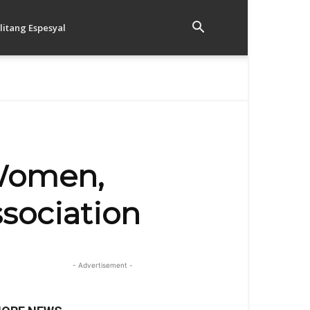
litang Espesyal
 Women,
ssociation
- Advertisement -