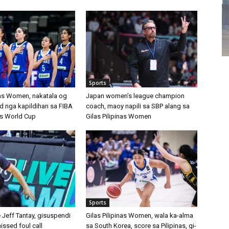
Sports
inas Women, nakatala og
Japan women’s league champion
 nga kapildihan sa FIBA
coach, maoy napili sa SBP alang sa
s World Cup
Gilas Pilipinas Women
Sports
 Jeff Tantay, gisuspendi
Gilas Pilipinas Women, wala ka-alma
issed foul call
sa South Korea, score sa Pilipinas, gi-