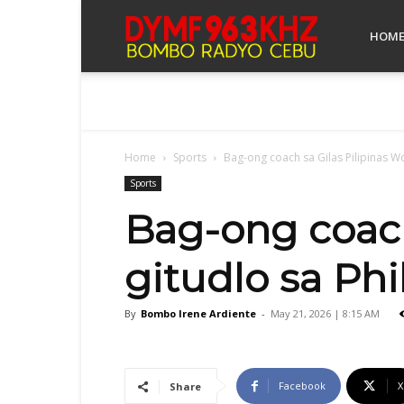
Bombo
HOM
Radyo
Home
Sports
Bag-ong coach sa Gilas Pilipinas W
Cebu
Sports
Bag-ong coach
gitudlo sa Phi
By
Bombo Irene Ardiente
-
May 21, 2026 | 8:15 AM
Facebook
X
Share