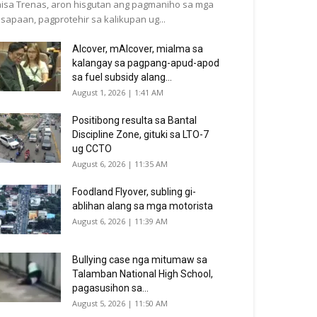
isa Trenas, aron hisgutan ang pagmaniho sa mga
sapaan, pagprotehir sa kalikupan ug...
Alcover, mAlcover, mialma sa
kalangay sa pagpang-apud-apod
sa fuel subsidy alang...
August 1, 2026 | 1:41 AM
Positibong resulta sa Bantal
Discipline Zone, gituki sa LTO-7
ug CCTO
August 6, 2026 | 11:35 AM
Foodland Flyover, subling gi-
ablihan alang sa mga motorista
August 6, 2026 | 11:39 AM
Bullying case nga mitumaw sa
Talamban National High School,
pagasusihon sa...
August 5, 2026 | 11:50 AM