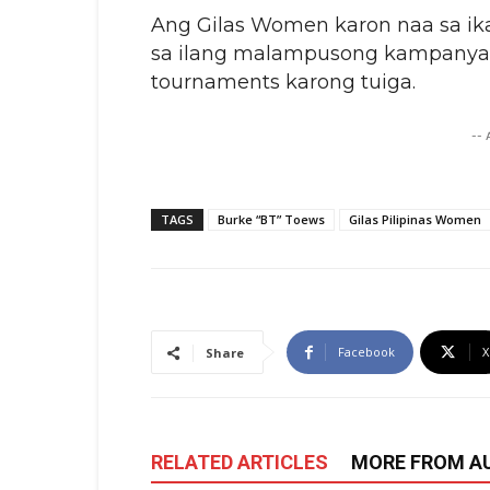
Ang Gilas Women karon naa sa ik
sa ilang malampusong kampanya s
tournaments karong tuiga.
--
TAGS
Burke “BT” Toews
Gilas Pilipinas Women
Facebook
X
Share
RELATED ARTICLES
MORE FROM A