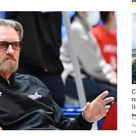
M
L
C
n
I
Bo
Au
Na
ka