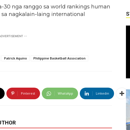
a-30 nga ranggo sa world rankings human
S
a nagkalain-laing international
 ADVERTISEMENT --
Patrick Aquino
Philippine Basketball Association
Pinterest
WhatsApp
Linkedin
UTHOR