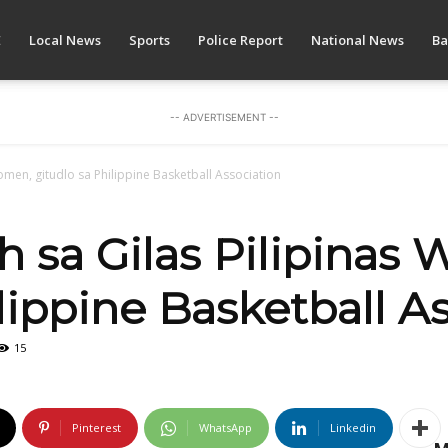
E
Local News
Sports
Police Report
National News
Ba
-- ADVERTISEMENT --
omen, gitudlo sa Philippine Basketball Association
 sa Gilas Pilipinas
lippine Basketball A
15
Pinterest
WhatsApp
Linkedin