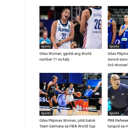
Sports
Sports
Gilas Women, gipildi ang World
Gilas Pilip
number 11 na Italy
sunod-sunod
3×3 Women’
Sports
Sports
Gilas Pilipinas Women, pildi batok
PBA Referee
Team Germany sa FIBA World Cup
tungod sa m