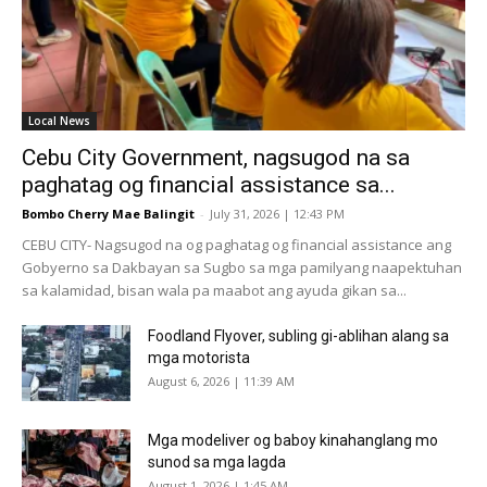
Local News
Cebu City Government, nagsugod na sa
paghatag og financial assistance sa...
Bombo Cherry Mae Balingit
-
July 31, 2026 | 12:43 PM
CEBU CITY- Nagsugod na og paghatag og financial assistance ang
Gobyerno sa Dakbayan sa Sugbo sa mga pamilyang naapektuhan
sa kalamidad, bisan wala pa maabot ang ayuda gikan sa...
Foodland Flyover, subling gi-ablihan alang sa
mga motorista
August 6, 2026 | 11:39 AM
Mga modeliver og baboy kinahanglang mo
sunod sa mga lagda
August 1, 2026 | 1:45 AM