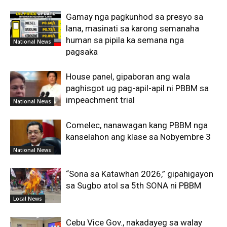
Gamay nga pagkunhod sa presyo sa
lana, masinati sa karong semanaha
human sa pipila ka semana nga
National News
pagsaka
House panel, gipaboran ang wala
paghisgot ug pag-apil-apil ni PBBM sa
impeachment trial
National News
Comelec, nanawagan kang PBBM nga
kanselahon ang klase sa Nobyembre 3
National News
“Sona sa Katawhan 2026,” gipahigayon
sa Sugbo atol sa 5th SONA ni PBBM
Local News
Cebu Vice Gov., nakadayeg sa walay