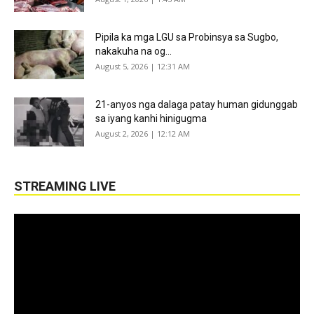
Pipila ka mga LGU sa Probinsya sa Sugbo,
nakakuha na og...
August 5, 2026 | 12:31 AM
21-anyos nga dalaga patay human gidunggab
sa iyang kanhi hinigugma
August 2, 2026 | 12:12 AM
STREAMING LIVE