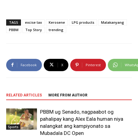
TAGS
excise tax
Kerosene
LPG products
Malakanyang
PBBM
Top Story
trending
Facebook
X
Pinterest
WhatsA
RELATED ARTICLES
MORE FROM AUTHOR
PBBM ug Senado, nagpaabot og
pahalipay kang Alex Eala human niya
nalangkat ang kampiyonato sa
Sports
Mubadala DC Open