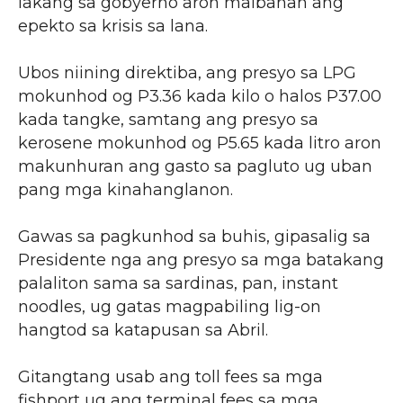
lakang sa gobyerno aron maibanan ang
epekto sa krisis sa lana.
Ubos niining direktiba, ang presyo sa LPG
mokunhod og P3.36 kada kilo o halos P37.00
kada tangke, samtang ang presyo sa
kerosene mokunhod og P5.65 kada litro aron
makunhuran ang gasto sa pagluto ug uban
pang mga kinahanglanon.
Gawas sa pagkunhod sa buhis, gipasalig sa
Presidente nga ang presyo sa mga batakang
palaliton sama sa sardinas, pan, instant
noodles, ug gatas magpabiling lig-on
hangtod sa katapusan sa Abril.
Gitangtang usab ang toll fees sa mga
fishport ug ang terminal fees sa mga