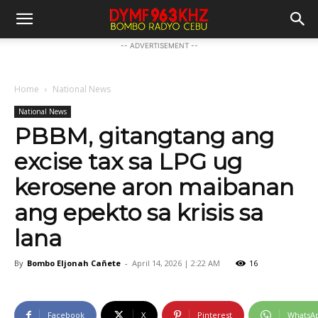
-- ADVERTISEMENT --
Home
National News
National News
PBBM, gitangtang ang
excise tax sa LPG ug
kerosene aron maibanan
ang epekto sa krisis sa
lana
By
Bombo Eljonah Cañete
-
April 14, 2026 | 2:22 AM
16
Facebook
X
Pinterest
WhatsA