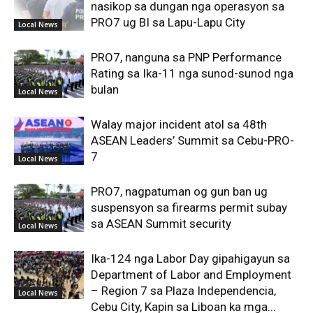
nasikop sa dungan nga operasyon sa
PRO7 ug BI sa Lapu-Lapu City
Local News
PRO7, nanguna sa PNP Performance
Rating sa Ika-11 nga sunod-sunod nga
bulan
Local News
Walay major incident atol sa 48th
ASEAN Leaders’ Summit sa Cebu-PRO-
7
Local News
PRO7, nagpatuman og gun ban ug
suspensyon sa firearms permit subay
sa ASEAN Summit security
Local News
Ika-124 nga Labor Day gipahigayun sa
Department of Labor and Employment
– Region 7 sa Plaza Independencia,
Local News
Cebu City, Kapin sa Liboan ka mga...