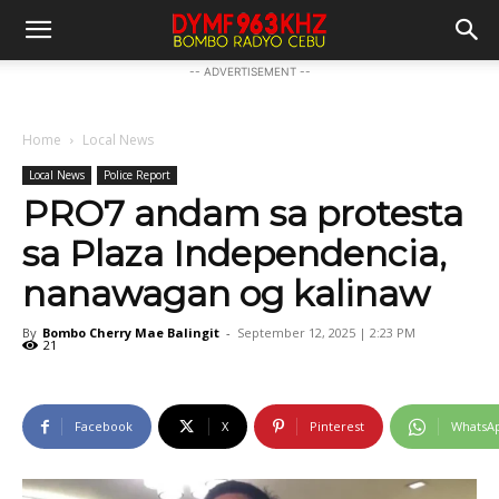
-- ADVERTISEMENT --
Home
Local News
Local News
Police Report
PRO7 andam sa protesta
sa Plaza Independencia,
nanawagan og kalinaw
By
Bombo Cherry Mae Balingit
-
September 12, 2025 | 2:23 PM
21
Facebook
X
Pinterest
WhatsA