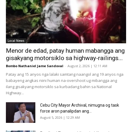
Local News
Menor de edad, patay human mabangga ang
gisakyang motorsiklo sa highway-railings...
Bombo Nathaniel Jame Sandoval
-
August 2, 2026 | 12:11 AM
Patay ang 15 anyos nga lalaki samtang naangol ang 19 anyos nga
babayeng angkas niini human na-overshoot ug mibangga ang
ilang gisakyang motorsiklo sa kurbadang bahin sa National
Highway...
Cebu City Mayor Archival, nimugna og task
force aron panalipdan ang...
August 5, 2026 | 12:29 AM