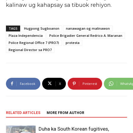
kalinaw ug kahapsay sa tibuok rehiyon.
TAGS
Hugpong Sugboanon
nanawagan og malinawon
Plaza Independencia
Police Brigadier General Redrico A. Maranan
Police Regional Office 7 (PRO7)
protesta
Regional Director sa PRO7
Facebook
X
Pinterest
WhatsA
RELATED ARTICLES
MORE FROM AUTHOR
Duha ka South Korean fugitives,