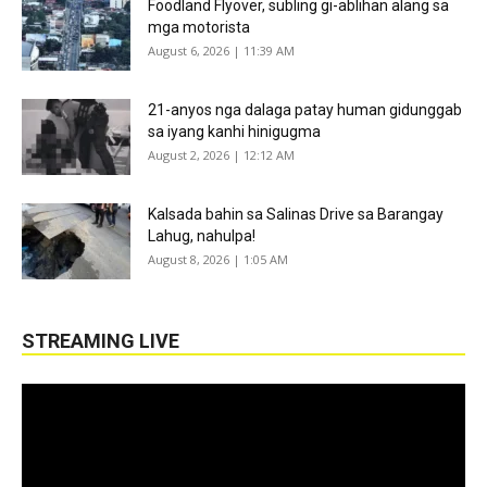
Foodland Flyover, subling gi-ablihan alang sa
mga motorista
August 6, 2026 | 11:39 AM
21-anyos nga dalaga patay human gidunggab
sa iyang kanhi hinigugma
August 2, 2026 | 12:12 AM
Kalsada bahin sa Salinas Drive sa Barangay
Lahug, nahulpa!
August 8, 2026 | 1:05 AM
STREAMING LIVE