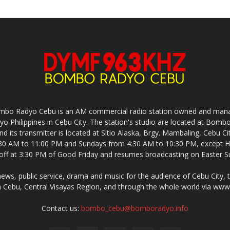
mbo Radyo Cebu is an AM commercial radio station owned and mana
yo Philippines in Cebu City. The station's studio are located at Bom
nd its transmitter is located at Sitio Alaska, Brgy. Mambaling, Cebu 
30 AM to 11:00 PM and Sundays from 4:30 AM to 10:30 PM, except Ho
-off at 3:30 PM of Good Friday and resumes broadcasting on Easter S
s, public service, drama and music for the audience of Cebu City, 
 Cebu, Central Visayas Region, and through the whole world via w
Contact us:
bombo_cebu@bomboradyo.info