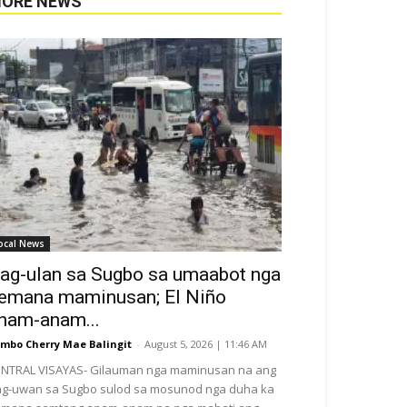
ORE NEWS
ocal News
ag-ulan sa Sugbo sa umaabot nga
emana maminusan; El Niño
nam-anam...
mbo Cherry Mae Balingit
-
August 5, 2026 | 11:46 AM
NTRAL VISAYAS- Gilauman nga maminusan na ang
g-uwan sa Sugbo sulod sa mosunod nga duha ka