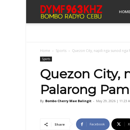
Bombo
HOM
Radyo
Home
Sports
Quezon City, napili nga sunod nga
Cebu
Sports
Quezon City, 
Palarong Pam
By
Bombo Cherry Mae Balingit
-
May 29, 2026 | 11:23 
Facebook
X
Share