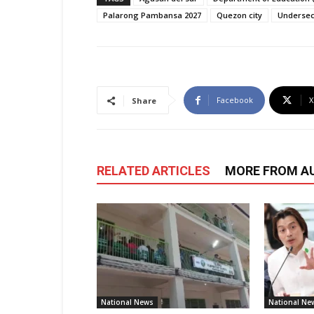
Palarong Pambansa 2027
Quezon city
Undersec
Facebook
X
Share
RELATED ARTICLES
MORE FROM A
National News
National Ne