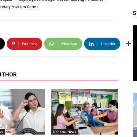
retary Malcolm Garma
S
Pinterest
WhatsApp
Linkedin
UTHOR
ws
National News