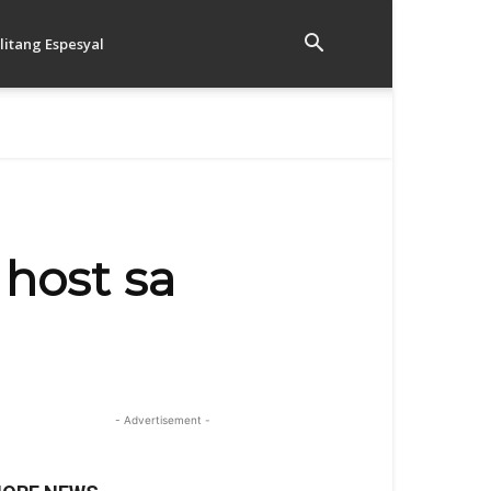
litang Espesyal
 host sa
- Advertisement -