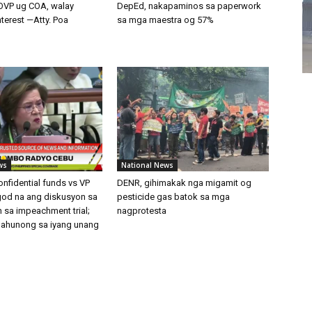
OVP ug COA, walay
DepEd, nakapaminos sa paperwork
nterest —Atty. Poa
sa mga maestra og 57%
ws
National News
nfidential funds vs VP
DENR, gihimakak nga migamit og
od na ang diskusyon sa
pesticide gas batok sa mga
sa impeachment trial;
nagprotesta
pahunong sa iyang unang