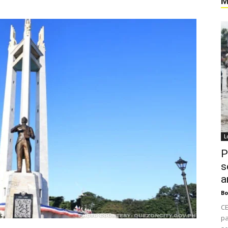
M
L
P
s
a
Bo
CE
pa