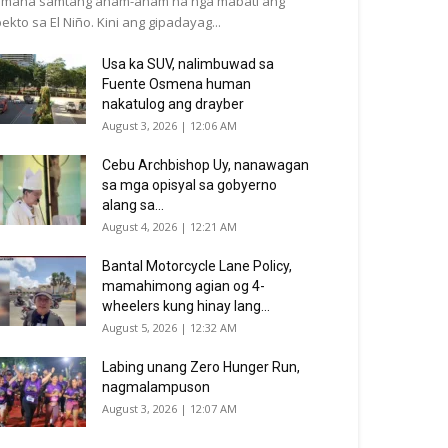
emana samtang anam-anam na nga mabati ang
ekto sa El Niño. Kini ang gipadayag...
Usa ka SUV, nalimbuwad sa
Fuente Osmena human
nakatulog ang drayber
August 3, 2026 | 12:06 AM
Cebu Archbishop Uy, nanawagan
sa mga opisyal sa gobyerno
alang sa...
August 4, 2026 | 12:21 AM
Bantal Motorcycle Lane Policy,
mamahimong agian og 4-
wheelers kung hinay lang...
August 5, 2026 | 12:32 AM
Labing unang Zero Hunger Run,
nagmalampuson
August 3, 2026 | 12:07 AM