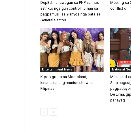
DepEd, nanawagan sa PNP sa mas
Meeting sa 
estrikto nga gun control human sa
conflict of i
pagpamusil sa 9 anyos nga bata sa
General Santos
Entertainment News
National Ne
K-pop group na Momoland,
Misuse of co
kinanselar ang reunion show sa
Sara,nagsug
Pilipinas
pagpadayon 
De Lima, gi
pahayag