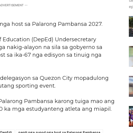
s
 ADVERTISEMENT --
ep
d nga host sa Palarong Pambansa 2027.
f Education (DepEd) Undersecretary
 nakig-alayon na sila sa gobyerno sa
st sa ika-67 nga edisyon sa tinuig nga
 delegasyon sa Quezon City mopadulong
utang sporting event.
Palarong Pambansa karong tuiga mao ang
00 ka mga estudyanteng atleta ang miapil.
(DepEd)
napili nga sunod nga host sa Palarong Pambansa