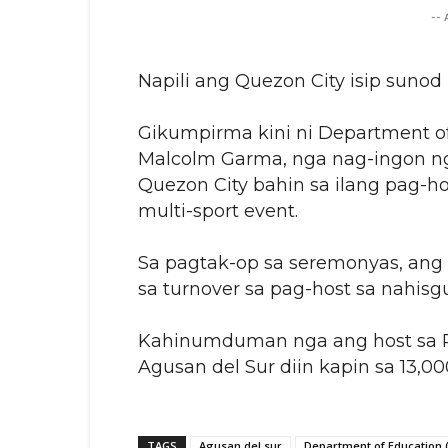
--
Napili ang Quezon City isip suno
Gikumpirma kini ni Department o
Malcolm Garma, nga nag-ingon nga
Quezon City bahin sa ilang pag-ho
multi-sport event.
Sa pagtak-op sa seremonyas, ang
sa turnover sa pag-host sa nahisg
Kahinumduman nga ang host sa 
Agusan del Sur diin kapin sa 13,0
TAGS
Agusan del sur
Department of Education 