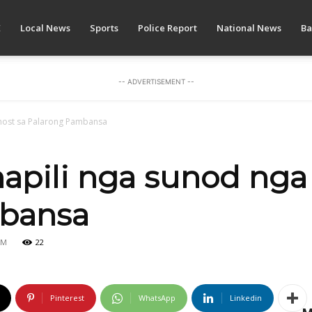
E
Local News
Sports
Police Report
National News
Ba
-- ADVERTISEMENT --
 host sa Palarong Pambansa
napili nga sunod nga
bansa
AM
22
Pinterest
WhatsApp
Linkedin