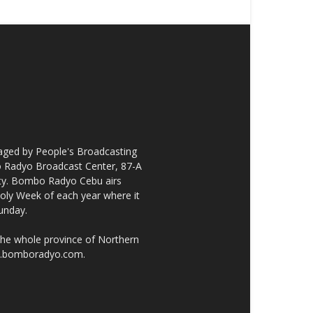
ged by People's Broadcasting
bo Radyo Broadcast Center, 87-A
City. Bombo Radyo Cebu airs
ly Week of each year where it
unday.
the whole province of Northern
ww.bomboradyo.com.