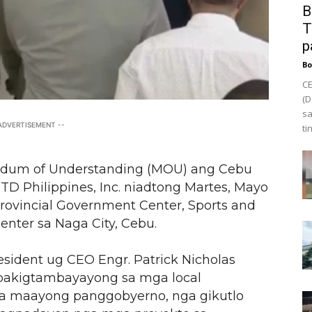
B
T
p
Bo
CE
(D
sa
 ADVERTISEMENT --
ti
ndum of Understanding (MOU) ang Cebu
D Philippines, Inc. niadtong Martes, Mayo
 Provincial Government Center, Sports and
nter sa Naga City, Cebu.
sident ug CEO Engr. Patrick Nicholas
akigtambayayong sa mga local
a maayong panggobyerno, nga gikutlo