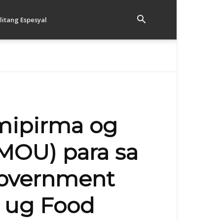
litang Espesyal
 mipirma og
MOU) para sa
 Government
, ug Food