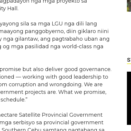
nagpadayon nga mga proyekto sa
y Hall.
yayong sila sa mga LGU nga dili lang
aayong panggobyerno, diin giklaro niini
y nga gilantaw, ang pagtrabaho uban ang
 og mga pasilidad nga world-class nga
S
promise but also deliver good governance.
sioned — working with good leadership to
e from corruption and wrongdoing. We are
vernment projects are. What we promise,
 schedule.”
hectare Satellite Provincial Government
mga serbisyo sa provincial government
a Southern Cebu samtang nagtabang sa