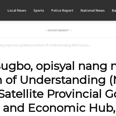
E
Local News
Sports
Police Report
National News
Ba
-- ADVERTISEMENT --
nang mipirma og Memorandum of Understanding (MOU) para...
Sugbo, opisyal nang
f Understanding (
Satellite Provincial
s and Economic Hub