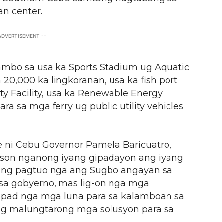
n center.
 ADVERTISEMENT --
ambo sa usa ka Sports Stadium ug Aquatic
20,000 ka lingkoranan, usa ka fish port
ty Facility, usa ka Renewable Energy
ara sa mga ferry ug public utility vehicles
 ni Cebu Governor Pamela Baricuatro,
rason nganong iyang gipadayon ang iyang
ang pagtuo nga ang Sugbo angayan sa
 sa gobyerno, mas lig-on nga mga
apad nga mga luna para sa kalamboan sa
 ug malungtarong mga solusyon para sa