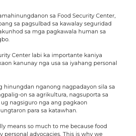
amahinungdanon sa Food Security Center,
ang sa pagsulbad sa kawalay seguridad
pakunhod sa mga pagkawala human sa
bo.
rity Center labi ka importante kaniya
kaon kanunay nga usa sa iyahang personal
ang hinungdan nganong nagpadayon sila sa
alig-on sa agrikultura, nagsuporta sa
ug nagsiguro nga ang pagkaon
lungtaron para sa katawhan.
ally means so much to me because food
y personal advocacies. This is why we