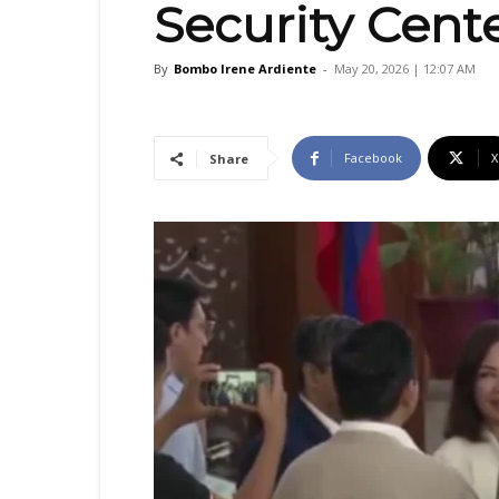
Security Cent
By
Bombo Irene Ardiente
-
May 20, 2026 | 12:07 AM
Facebook
X
Share