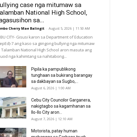
ullying case nga mitumaw sa
alamban National High School,
agasusihon sa...
mbo Cherry Mae Balingit
-
August 5, 2026 | 11:50 AM
BU CITY- Gisusi karon sa Department of Education
epEd)-7 ang kaso sa giingong bullying nga mitumaw
 Talamban National High School aron masuta ang
nuod nga kahimtang sa nahitabong...
Pipila ka pampublikong
tunghaan sa bukirang barangay
sa dakbayan sa Sugbo,...
August 6, 2026 | 1:00 AM
Cebu City Councilor Garganera,
nakigtagbo sa kagamhanan sa
Ilo-Ilo City aron...
August 7, 2026 | 12:10 AM
Motorista, patay human