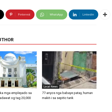
Pinterest
WhatsApp
Linkedin
UTHOR
Local News
 ka mga empleyado sa
77-anyos nga babaye patay, human
adawat og tag 20,000
makit-i sa sepitic tank