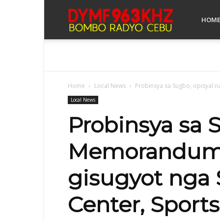
Bombo
HOM
Radyo
Home
Local News
Probinsya sa Sugbo, opisyal 
Cebu
Local News
Probinsya sa 
Memorandum o
gisugyot nga 
Center, Sport