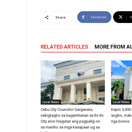
Facebook
X
Share
RELATED ARTICLES
MORE FROM A
Local News
Local News
Cebu City Councilor Garganera,
Kapin 5,000
nakigtagbo sa kagamhanan sa Ilo-Ilo
sugbo, mak
City aron hisgutan ang pagpalig-on
nga bonus
sa maniho sa mga kasapaan ug sa