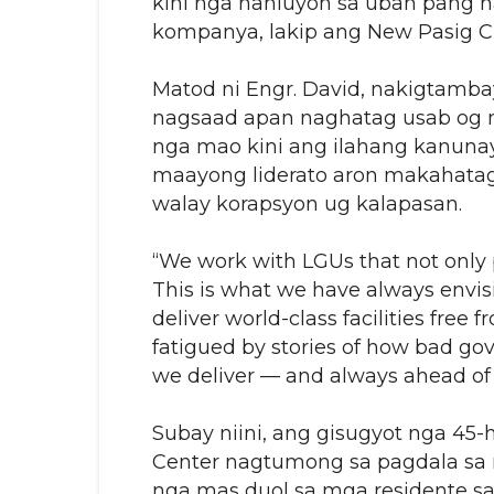
kini nga nahiuyon sa uban pang 
kompanya, lakip ang New Pasig Cit
Matod ni Engr. David, nakigtamba
nagsaad apan naghatag usab og m
nga mao kini ang ilahang kanuna
maayong liderato aron makahatag
walay korapsyon ug kalapasan.
“We work with LGUs that not only 
This is what we have always envi
deliver world-class facilities fre
fatigued by stories of how bad go
we deliver — and always ahead of
Subay niini, ang gisugyot nga 45-
Center nagtumong sa pagdala sa 
nga mas duol sa mga residente s