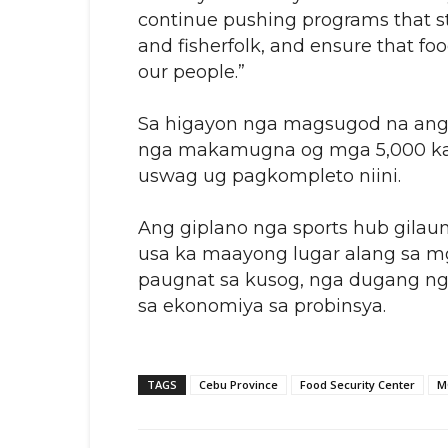
continue pushing programs that st
and fisherfolk, and ensure that fo
our people.”
Sa higayon nga magsugod na ang 
nga makamugna og mga 5,000 ka 
uswag ug pagkompleto niini.
Ang giplano nga sports hub gila
usa ka maayong lugar alang sa mg
paugnat sa kusog, nga dugang n
sa ekonomiya sa probinsya.
TAGS
Cebu Province
Food Security Center
M