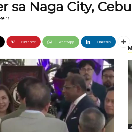
er sa Naga City, Cebu
11
Pinterest
WhatsApp
Linkedin
M
L