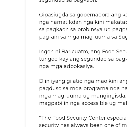
seguridad sa pagkaon.
Gipasiugda sa gobernadora ang k
nga namatikdan nga kini makatab
sa pagkaon sa probinsya ug pag
pag-ani sa mga mag-uuma sa Sug
Ingon ni Baricuatro, ang Food Secu
tungod kay ang seguridad sa pag
nga mga adbokasiya.
Diin iyang gilatid nga mao kini 
pagduso sa mga programa nga nagp
mga mag-uuma ug mangingisda, 
magpabilin nga accessible ug ma
“The Food Security Center especi
security has always been one of m