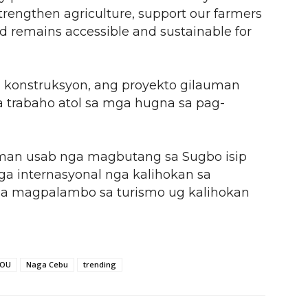
rengthen agriculture, support our farmers
od remains accessible and sustainable for
konstruksyon, ang proyekto gilauman
trabaho atol sa mga hugna sa pag-
uman usab nga magbutang sa Sugbo isip
a internasyonal nga kalihokan sa
ga magpalambo sa turismo ug kalihokan
OU
Naga Cebu
trending