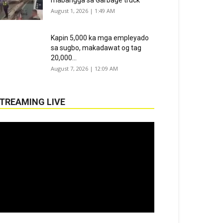
mabangga sa Garbage truck
August 1, 2026 | 1:49 AM
Kapin 5,000 ka mga empleyado
sa sugbo, makadawat og tag
20,000...
August 7, 2026 | 12:09 AM
TREAMING LIVE