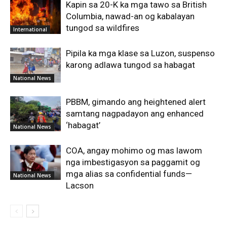
Kapin sa 20-K ka mga tawo sa British
Columbia, nawad-an og kabalayan
tungod sa wildfires
International
Pipila ka mga klase sa Luzon, suspenso
karong adlawa tungod sa habagat
National News
PBBM, gimando ang heightened alert
samtang nagpadayon ang enhanced
‘habagat’
National News
COA, angay mohimo og mas lawom
nga imbestigasyon sa paggamit og
mga alias sa confidential funds—
National News
Lacson