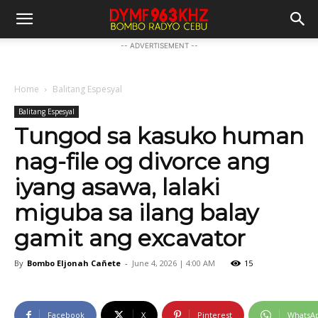
-- ADVERTISEMENT --
Home
Balitang Espesyal
Balitang Espesyal
Tungod sa kasuko human
nag-file og divorce ang
iyang asawa, lalaki
miguba sa ilang balay
gamit ang excavator
By
Bombo Eljonah Cañete
-
June 4, 2026 | 4:00 AM
15
Facebook
X
Pinterest
WhatsA