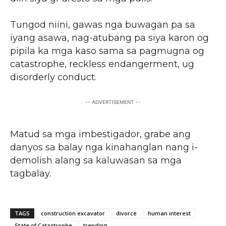
Tungod niini, gawas nga buwagan pa sa
iyang asawa, nag-atubang pa siya karon og
pipila ka mga kaso sama sa pagmugna og
catastrophe, reckless endangerment, ug
disorderly conduct.
-- ADVERTISEMENT --
Matud sa mga imbestigador, grabe ang
danyos sa balay nga kinahanglan nang i-
demolish alang sa kaluwasan sa mga
tagbalay.
TAGS
construction excavator
divorce
human interest
State of Catastrophe
trending