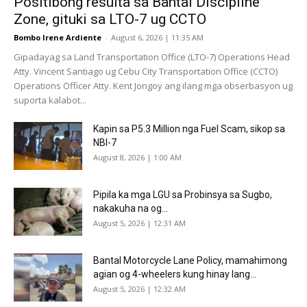
Positibong resulta sa Bantal Discipline
Zone, gituki sa LTO-7 ug CCTO
Bombo Irene Ardiente
-
August 6, 2026 | 11:35 AM
Gipadayag sa Land Transportation Office (LTO-7) Operations Head
Atty. Vincent Santiago ug Cebu City Transportation Office (CCTO)
Operations Officer Atty. Kent Jongoy ang ilang mga obserbasyon ug
suporta kalabot...
Kapin sa P5.3 Million nga Fuel Scam, sikop sa
NBI-7
August 8, 2026 | 1:00 AM
Pipila ka mga LGU sa Probinsya sa Sugbo,
nakakuha na og...
August 5, 2026 | 12:31 AM
Bantal Motorcycle Lane Policy, mamahimong
agian og 4-wheelers kung hinay lang...
August 5, 2026 | 12:32 AM