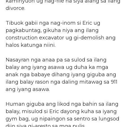
kaminyuon ug nag-file na siya alang sa ilang
divorce.
Tibuok gabii nga nag-inom si Eric ug
pagkabuntag, gikuha niya ang ilang
construction excavator ug gi-demolish ang
halos katunga niini.
Nasayran nga anaa pa sa sulod sa ilang
balay ang iyang asawa ug duha ka mga
anak nga babaye dihang iyang giguba ang
ilang balay rason nga daling mitawag sa 911
ang iyang asawa.
Human giguba ang likod nga bahin sa ilang
balay, misulod si Eric dayong kuha sa iyang
gym bag, ug nipaingon sa sentro sa lungsod
diin siya gi-aresto sa mga pulis.