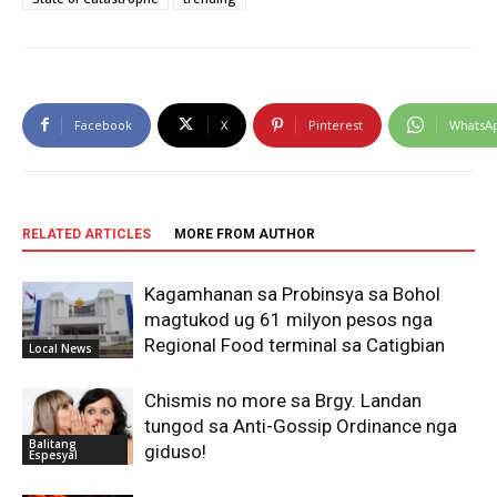
Facebook
X
Pinterest
WhatsA
RELATED ARTICLES
MORE FROM AUTHOR
Kagamhanan sa Probinsya sa Bohol
magtukod ug 61 milyon pesos nga
Regional Food terminal sa Catigbian
Local News
Chismis no more sa Brgy. Landan
tungod sa Anti-Gossip Ordinance nga
Balitang
giduso!
Espesyal