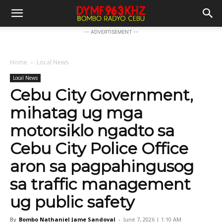
-- ADVERTISEMENT --
Home
Local News
Local News
Cebu City Government,
mihatag ug mga
motorsiklo ngadto sa
Cebu City Police Office
aron sa pagpahingusog
sa traffic management
ug public safety
By
Bombo Nathaniel Jame Sandoval
-
June 7, 2026 | 1:10 AM