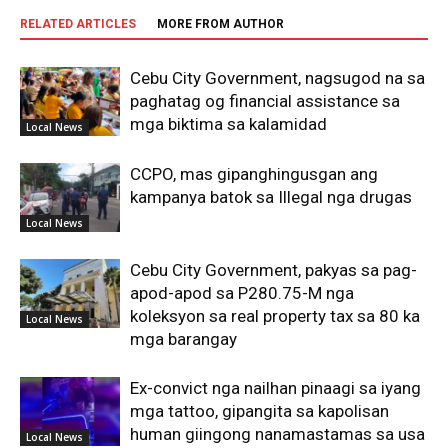
RELATED ARTICLES
MORE FROM AUTHOR
Cebu City Government, nagsugod na sa
paghatag og financial assistance sa
mga biktima sa kalamidad
Local News
CCPO, mas gipanghingusgan ang
kampanya batok sa Illegal nga drugas
Local News
Cebu City Government, pakyas sa pag-
apod-apod sa P280.75-M nga
koleksyon sa real property tax sa 80 ka
Local News
mga barangay
Ex-convict nga nailhan pinaagi sa iyang
mga tattoo, gipangita sa kapolisan
human giingong nanamastamas sa usa
Local News