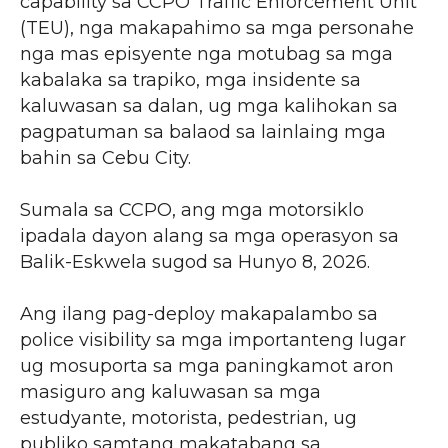
capability sa CCPO Traffic Enforcement Unit
(TEU), nga makapahimo sa mga personahe
nga mas episyente nga motubag sa mga
kabalaka sa trapiko, mga insidente sa
kaluwasan sa dalan, ug mga kalihokan sa
pagpatuman sa balaod sa lainlaing mga
bahin sa Cebu City.
Sumala sa CCPO, ang mga motorsiklo
ipadala dayon alang sa mga operasyon sa
Balik-Eskwela sugod sa Hunyo 8, 2026.
Ang ilang pag-deploy makapalambo sa
police visibility sa mga importanteng lugar
ug mosuporta sa mga paningkamot aron
masiguro ang kaluwasan sa mga
estudyante, motorista, pedestrian, ug
publiko samtang makatabang sa