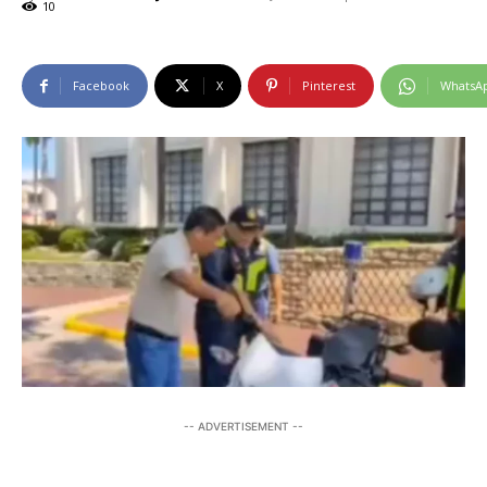
10
Facebook
X
Pinterest
WhatsA
-- ADVERTISEMENT --