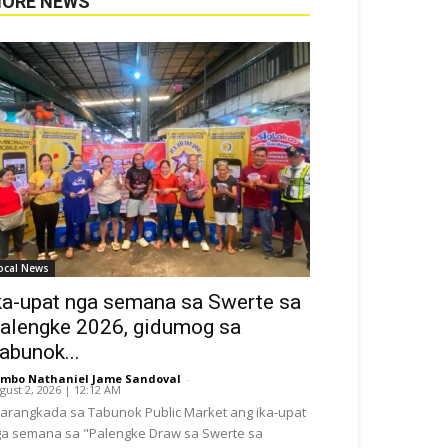
ORE NEWS
ocal News
ka-upat nga semana sa Swerte sa
alengke 2026, gidumog sa
abunok...
mbo Nathaniel Jame Sandoval
-
gust 2, 2026 | 12:12 AM
arangkada sa Tabunok Public Market ang ika-upat
a semana sa "Palengke Draw sa Swerte sa