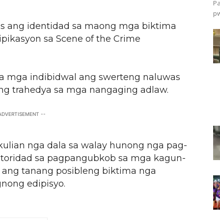
Pa
pw
s ang identidad sa maong mga biktima
ipikasyon sa Scene of the Crime
 mga indibidwal ang swerteng naluwas
ng trahedya sa mga nangaging adlaw.
 ADVERTISEMENT --
kulian nga dala sa walay hunong nga pag-
otoridad sa pagpangubkob sa mga kagun-
ang tanang posibleng biktima nga
nong edipisyo.