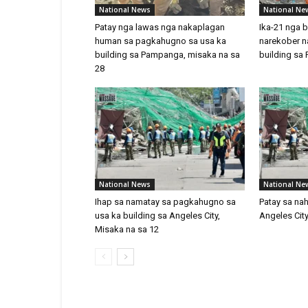
National News
National Ne
Patay nga lawas nga nakaplagan
Ika-21 nga 
human sa pagkahugno sa usa ka
narekober n
building sa Pampanga, misaka na sa
building sa
28
National News
National Ne
Ihap sa namatay sa pagkahugno sa
Patay sa na
usa ka building sa Angeles City,
Angeles City
Misaka na sa 12