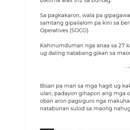
biktima alas 9:12 sa buntag.
Sa pagkakaron, wala pa gipagawa
samtang gipailalom pa kini sa ber
Operatives (SOCO).
Kahinumduman nga anaa sa 27 ka
ug daling natabang gikan sa mao
--
Bisan pa man sa mga hagit ug ka
ulan, padayon gihapon ang mga 
oban aron pagsiguro nga makuha 
natabunan sulod sa maong nahug