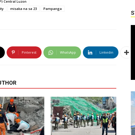
P) Central Luzon
ity
misaka na sa 23
Pampanga
S
Pinterest
WhatsApp
Linkedin
UTHOR