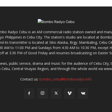
mbo Radyo Cebu is an AM commercial radio station owned and mana
yo Philippines in Cebu City. The station's studio are located at Bom
nd its transmitter is located at Sitio Alaska, Brgy. Mambaling, Cebu 
30 AM to 11:00 PM and Sundays from 4:30 AM to 10:30 PM, except Ho
-off at 3:30 PM of Good Friday and resumes broadcasting on Easter S
s, public service, drama and music for the audience of Cebu City, 
 Cebu, Central Visayas Region, and through the whole world via w
Contact us:
bombo_cebu@bomboradyo.info