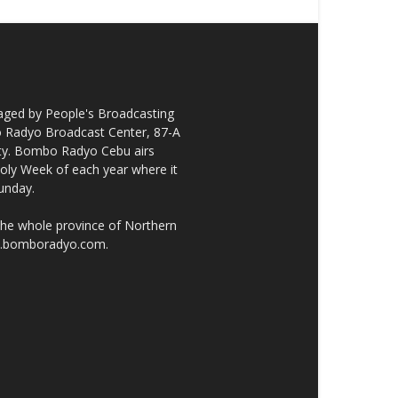
ged by People's Broadcasting
bo Radyo Broadcast Center, 87-A
City. Bombo Radyo Cebu airs
ly Week of each year where it
unday.
the whole province of Northern
ww.bomboradyo.com.