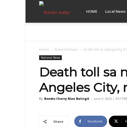
Bombo
HOME
Local News
Radyo
Home
National News
Death toll sa nahugnong 9-s
Cebu
National News
Death toll sa
Angeles City, 
By
Bombo Cherry Mae Balingit
-
June 3, 2026 | 4:07 PM
Facebook
X
Share