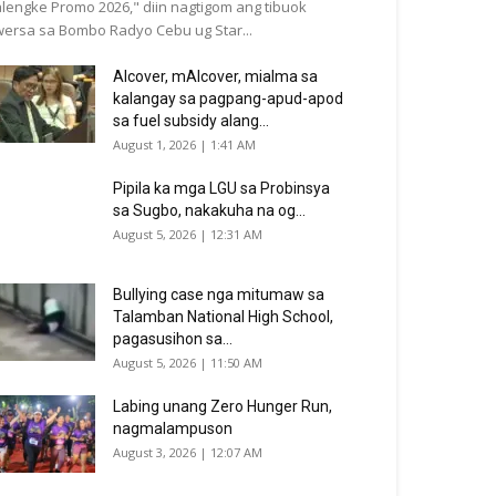
lengke Promo 2026," diin nagtigom ang tibuok
ersa sa Bombo Radyo Cebu ug Star...
Alcover, mAlcover, mialma sa
kalangay sa pagpang-apud-apod
sa fuel subsidy alang...
August 1, 2026 | 1:41 AM
Pipila ka mga LGU sa Probinsya
sa Sugbo, nakakuha na og...
August 5, 2026 | 12:31 AM
Bullying case nga mitumaw sa
Talamban National High School,
pagasusihon sa...
August 5, 2026 | 11:50 AM
Labing unang Zero Hunger Run,
nagmalampuson
August 3, 2026 | 12:07 AM