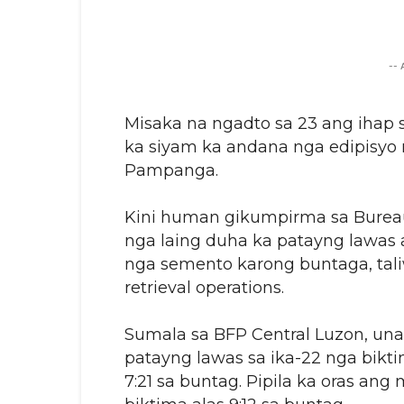
--
Misaka na ngadto sa 23 ang iha
ka siyam ka andana nga edipisyo n
Pampanga.
Kini human gikumpirma sa Bureau 
nga laing duha ka patayng lawas
nga semento karong buntaga, tal
retrieval operations.
Sumala sa BFP Central Luzon, un
patayng lawas sa ika-22 nga bikti
7:21 sa buntag. Pipila ka oras ang