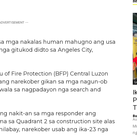
M
 ADVERTISEMENT --
p sa mga nakalas human mahugno ang usa
ga gitukod didto sa Angeles City,
of Fire Protection (BFP) Central Luzon
 ang narekober gikan sa mga nagun-ob
L
iwala sa nagpadayon nga search and
I
P
T
ang nakit-an sa mga responder ang
Bo
Au
ma sa Quadrant 2 sa construction site alas
Mi
 milabay, narekober usab ang ika-23 nga
ng