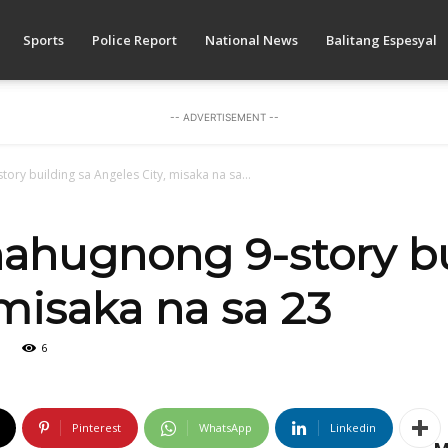
Sports
Police Report
National News
Balitang Espesyal
-- ADVERTISEMENT --
tory building sa Angeles City, misaka na sa...
 nahugnong 9-story b
misaka na sa 23
6
Pinterest
WhatsApp
Linkedin