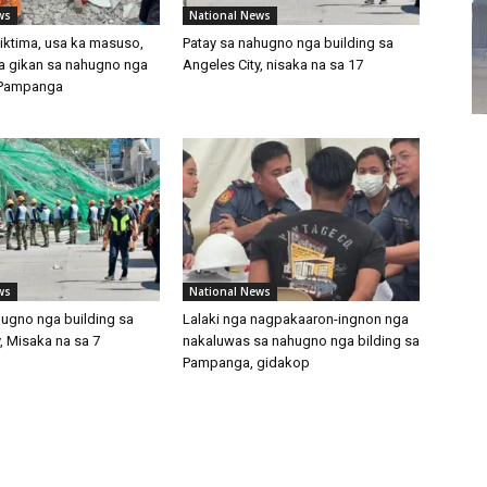
ws
National News
biktima, usa ka masuso,
Patay sa nahugno nga building sa
a gikan sa nahugno nga
Angeles City, nisaka na sa 17
 Pampanga
ws
National News
hugno nga building sa
Lalaki nga nagpakaaron-ingnon nga
, Misaka na sa 7
nakaluwas sa nahugno nga bilding sa
Pampanga, gidakop