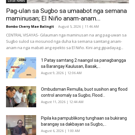
Local News
Pag-ulan sa Sugbo sa umaabot nga semana
maminusan; El Niño anam-anam...
Bombo Cherry Mae Balingit
-
August 5, 2026 | 11:46 AM
CENTRAL VISAYAS- Gilauman nga maminusan na ang pag-uwan sa
Sugbo sulod sa mosunod nga duha ka semana samtang anam-
anam na nga mabati ang epekto sa El Niño. Kini ang gipadayag...
1 Patay samtang 2 naangol sa panagbangga
sa Barangay Kaulusan, Basak,...
August 9, 2026 | 12:06 AM
Ombudsman Remulla, buot susihon ang flood
control anomaly sa Sugbo; Flood...
August 11, 2026 | 12:44 AM
Pipila ka pampublikong tunghaan sa bukirang
barangay sa dakbayan sa Sugbo,...
August 6, 2026 | 1:00 AM