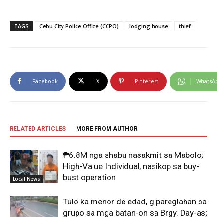
TAGS
Cebu City Police Office (CCPO)
lodging house
thief
Facebook
X
Pinterest
WhatsA
RELATED ARTICLES
MORE FROM AUTHOR
₱6.8M nga shabu nasakmit sa Mabolo;
High-Value Individual, nasikop sa buy-
bust operation
Local News
Tulo ka menor de edad, gipareglahan sa
grupo sa mga batan-on sa Brgy. Day-as;