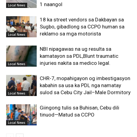
1 naangol
Local News
18 ka street vendors sa Dakbayan sa
Sugbo, gibadlong sa CCPO human sa
reklamo sa mga motorista
Local News
NBI nipagawas na ug resulta sa
kamatayon sa PDL,Blunt traumatic
injuries nakita sa medico legal.
Local News
CHR-7, mopahigayon og imbestigasyon
kabahin sa usa ka PDL nga namatay
sulod sa Cebu City Jail–Male Dormitory
Local News
Giingong tulis sa Buhisan, Cebu dili
tinuod—Matud sa CCPO
Local News