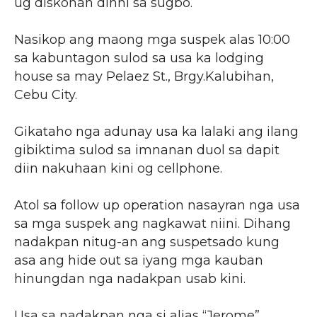
ug diskohan dinhi sa sugbo.
Nasikop ang maong mga suspek alas 10:00
sa kabuntagon sulod sa usa ka lodging
house sa may Pelaez St., Brgy.Kalubihan,
Cebu City.
Gikataho nga adunay usa ka lalaki ang ilang
gibiktima sulod sa imnanan duol sa dapit
diin nakuhaan kini og cellphone.
Atol sa follow up operation nasayran nga usa
sa mga suspek ang nagkawat niini. Dihang
nadakpan nitug-an ang suspetsado kung
asa ang hide out sa iyang mga kauban
hinungdan nga nadakpan usab kini.
Usa sa nadakpan nga si alias “Jerome”