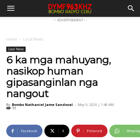
-- ADVERTISEMENT --
Home
Local News
Local News
6 ka mga mahuyang,
nasikop human
gipasanginlan nga
nangout
By
Bombo Nathaniel Jame Sandoval
-
May 9, 2026 | 1:48 AM
11
Facebook
X
Pinterest
WhatsA