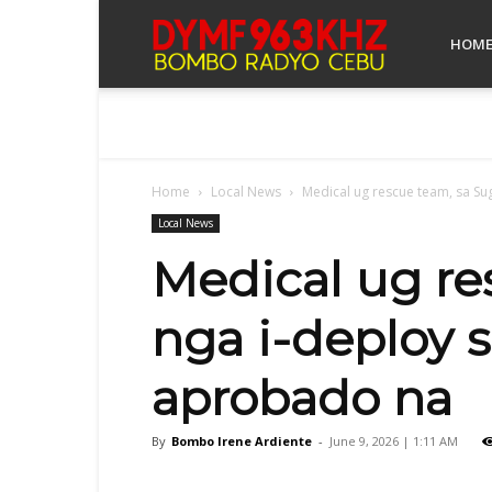
Bombo
HOM
Radyo
Home
Local News
Medical ug rescue team, sa Su
Cebu
Local News
Medical ug re
nga i-deploy s
aprobado na
By
Bombo Irene Ardiente
-
June 9, 2026 | 1:11 AM