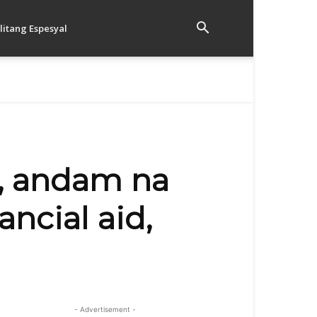
litang Espesyal
o, andam na
ncial aid,
- Advertisement -