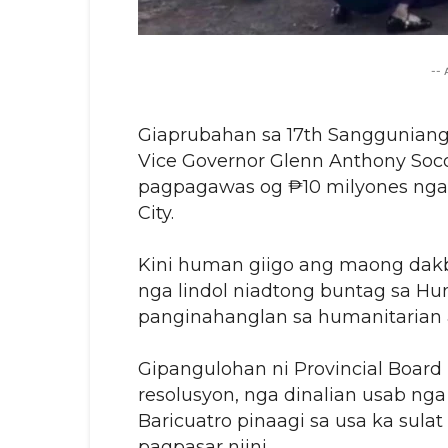
--
Giaprubahan sa 17th Sangguniang
Vice Governor Glenn Anthony Soco
pagpagawas og ₱10 milyones nga 
City.
Kini human giigo ang maong dakb
nga lindol niadtong buntag sa Hun
panginahanglan sa humanitarian 
Gipangulohan ni Provincial Boa
resolusyon, nga dinalian usab ng
Baricuatro pinaagi sa usa ka sul
pagpasar niini.