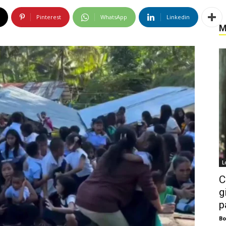
Pinterest
WhatsApp
Linkedin
M
L
C
g
p
Bo