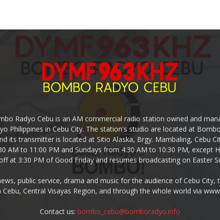
mbo Radyo Cebu is an AM commercial radio station owned and mana
yo Philippines in Cebu City. The station's studio are located at Bom
nd its transmitter is located at Sitio Alaska, Brgy. Mambaling, Cebu 
30 AM to 11:00 PM and Sundays from 4:30 AM to 10:30 PM, except Ho
-off at 3:30 PM of Good Friday and resumes broadcasting on Easter S
s, public service, drama and music for the audience of Cebu City, 
 Cebu, Central Visayas Region, and through the whole world via w
Contact us:
bombo_cebu@bomboradyo.info