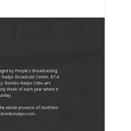
ged by People's Broadcasting
bo Radyo Broadcast Center, 87-A
City. Bombo Radyo Cebu airs
ly Week of each year where it
unday.
the whole province of Northern
ww.bomboradyo.com.