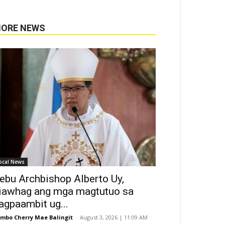
ORE NEWS
ocal News
ebu Archbishop Alberto Uy,
iawhag ang mga magtutuo sa
agpaambit ug...
mbo Cherry Mae Balingit
-
August 3, 2026 | 11:09 AM