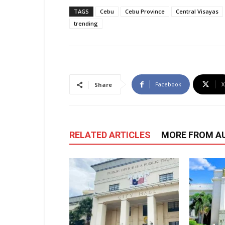
TAGS
Cebu
Cebu Province
Central Visayas
trending
Facebook
X
Share
RELATED ARTICLES
MORE FROM A