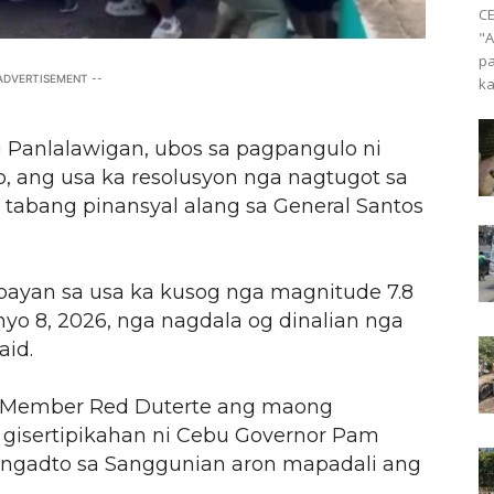
CE
"A
pa
 ADVERTISEMENT --
ka
 Panlalawigan, ubos sa pagpangulo ni
, ang usa ka resolusyon nga nagtugot sa
tabang pinansyal alang sa General Santos
ayan sa usa ka kusog nga magnitude 7.8
yo 8, 2026, nga nagdala og dinalian nga
aid.
rd Member Red Duterte ang maong
a gisertipikahan ni Cebu Governor Pam
at ngadto sa Sanggunian aron mapadali ang