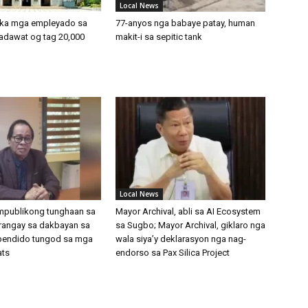
Local News
 ka mga empleyado sa
77-anyos nga babaye patay, human
adawat og tag 20,000
makit-i sa sepitic tank
Local News
ampublikong tunghaan sa
Mayor Archival, abli sa AI Ecosystem
rangay sa dakbayan sa
sa Sugbo; Mayor Archival, giklaro nga
pendido tungod sa mga
wala siya’y deklarasyon nga nag-
ats
endorso sa Pax Silica Project