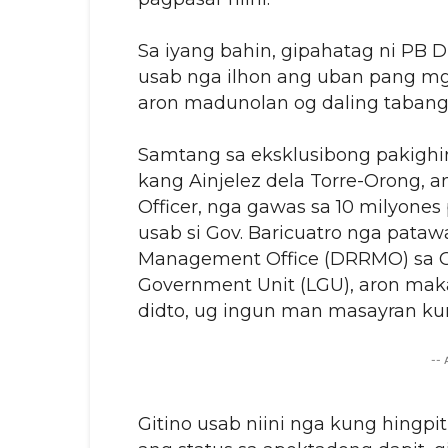
Sa iyang bahin, gipahatag ni PB 
usab nga ilhon ang uban pang m
aron madunolan og daling tabang
Samtang sa eksklusibong pakigh
kang Ainjelez dela Torre-Orong, a
Officer, nga gawas sa 10 milyone
usab si Gov. Baricuatro nga pata
Management Office (DRRMO) sa Ge
Government Unit (LGU), aron ma
didto, ug ingun man masayran ku
--
Gitino usab niini nga kung hingp