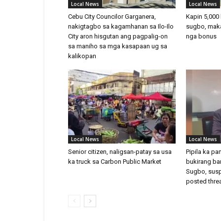
Local News
Local News
Cebu City Councilor Garganera,
Kapin 5,000
nakigtagbo sa kagamhanan sa Ilo-Ilo
sugbo, mak
City aron hisgutan ang pagpalig-on
nga bonus
sa maniho sa mga kasapaan ug sa
kalikopan
Local News
Local News
Senior citizen, naligsan-patay sa usa
Pipila ka p
ka truck sa Carbon Public Market
bukirang ba
Sugbo, sus
posted thre