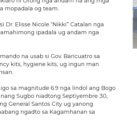
giklaro ni Orong nga andam na ang mga
a mopadala og team.
 Dr. Elisse Nicole “Nikki” Catalan nga
mamahimong ipadala ug andam nga
ando na usab si Gov. Baricuatro sa
cy kits, hygiene kits, ug ingun man
nsan.
o sa magnitude 6.9 nga lindol ang Bogo
anang Sugbo niadtong Septiyembre 30,
ng General Santos City ug yanong
inabang ngadto sa Kagamhanan sa