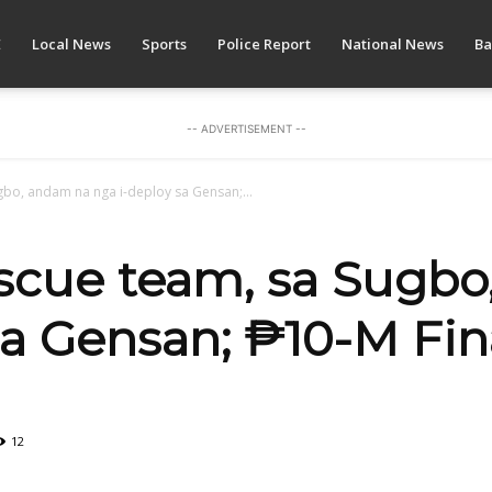
E
Local News
Sports
Police Report
National News
Ba
-- ADVERTISEMENT --
gbo, andam na nga i-deploy sa Gensan;...
scue team, sa Sugb
a Gensan; ₱10-M Fina
12