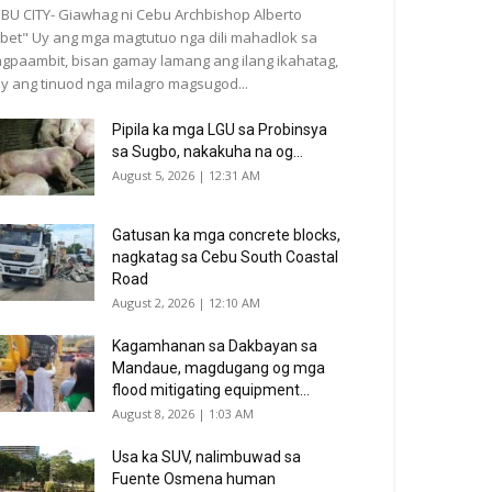
BU CITY- Giawhag ni Cebu Archbishop Alberto
bet" Uy ang mga magtutuo nga dili mahadlok sa
gpaambit, bisan gamay lamang ang ilang ikahatag,
y ang tinuod nga milagro magsugod...
Pipila ka mga LGU sa Probinsya
sa Sugbo, nakakuha na og...
August 5, 2026 | 12:31 AM
Gatusan ka mga concrete blocks,
nagkatag sa Cebu South Coastal
Road
August 2, 2026 | 12:10 AM
Kagamhanan sa Dakbayan sa
Mandaue, magdugang og mga
flood mitigating equipment...
August 8, 2026 | 1:03 AM
Usa ka SUV, nalimbuwad sa
Fuente Osmena human