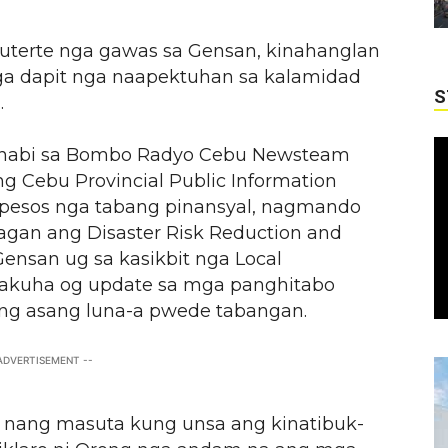
Duterte nga gawas sa Gensan, kinahanglan
ga dapit nga naapektuhan sa kalamidad
S
.
inabi sa Bombo Radyo Cebu Newsteam
ng Cebu Provincial Public Information
s pesos nga tabang pinansyal, nagmando
wagan ang Disaster Risk Reduction and
nsan ug sa kasikbit nga Local
kakuha og update sa mga panghitabo
ng asang luna-a pwede tabangan.
 ADVERTISEMENT --
it nang masuta kung unsa ang kinatibuk-