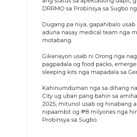
ang status sa apektadong dapit, 
DRRMO sa Probinsya sa Sugbo ng
Dugang pa niya, gapahibalo usab si
aduna nasay medical team nga 
motabang.
Gikanayon usab ni Orong nga nagm
pagpadala og food packs, emergen
sleeping kits nga mapadala sa Ge
Kahinumduman nga sa dihang naig
City ug uban pang bahin sa amih
2025, mitunol usab og hinabang a
nipaambit og ₱8 milyones nga h
Probinsya sa Sugbo.